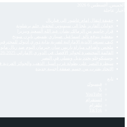
الخميس, أغسطس 6 2026
أخبار عاجلة
حقيقة انتقال إمام عاشور إلى فياريال
جوليان ألفاريز يلجأ إلى سيميوني لتحقيق حلم برشلونة
قرار حاسم من الزمالك بشأن عبد الله السعيد وبيزيرا
بنعطية يتوقع تألق إسماعيل صيباري بقميص بايرن ميونخ
كيف تستعد الأندية الإماراتية لضربة بداية دوري أدنوك للمحترفي
ملخص وأهداف مباراة باريس سان جيرمان اليوم ضد ريال مايورك
القائمة المختصرة لجوائز الأفضل في الدوري الإماراتي 2025-2026
بوستيكوجلو يحدد بديل ويسلي في النصر
سيطرة النصر على بطولة غرب آسيا.. الذهب والجوائز الفردية 
الاتحاد يقترب من حسم صفقة أجنبية جديدة
تابع
فيسبوك
‫X
‫YouTube
انستقرام
تيلقرام
‫TikTok