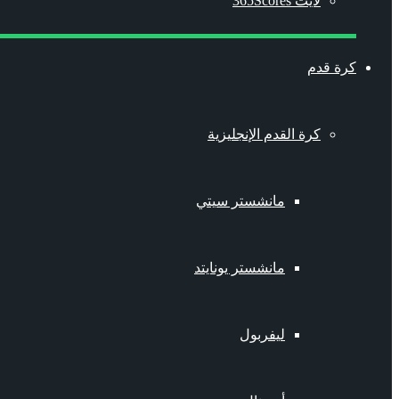
لايت 365Scores
كرة قدم
كرة القدم الإنجليزية
مانشستر سيتي
مانشستر يونايتد
ليفربول