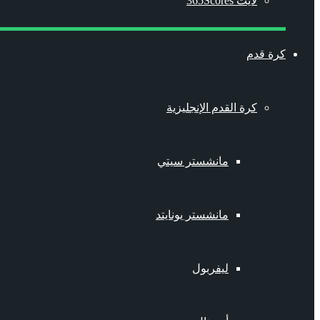
لايت 365Scores
كرة قدم
كرة القدم الإنجليزية
مانشستر سيتي
مانشستر يونايتد
ليفربول