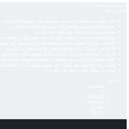
الجمعة, أغسطس 7 2026
أخبار عاجلة
أول تعليق من ويليان روشا بعد حصوله على الجنسية الإماراتية
تحت قيادة مورينيو.. قائمة ريال مدريد لمباراة فرينكفاروزي
مباشر مباراة الشرطة ضد أمانة بغداد الودية
سلاح هجومي جديد.. مولودية الجزائر يعلن ضم مهاجم منتخب ب
المغرب يتحرك لخطف جوهرة مونشنجلادباخ بعد مشاركته مع منت
قادمًا من أوروبا.. دبابة كونغولية تعزز هجوم المغرب الفاسي
قرادنيز أسطورة طرابزون لـ365Scores: محمد صلاح يجعلنا المرشح الأقوى للفوز بالدوري التركي
فليك يستبعد 3 لاعبين من معسكر برشلونة ويتمسك بحمزة عبد الكريم
مباشر مباراة مصر ضد إسبانيا في نصف نهائي كأس العالم لناشئات 
لاعب الزمالك يعلن رحيله عن الفريق
تابع
فيسبوك
‫X
‫YouTube
انستقرام
تيلقرام
‫TikTok