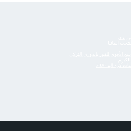
وروندي
خب ألمانيا
كرة اليد 2026