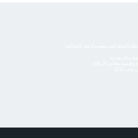
مع ريال مدريد
قيمته تتجاوز الأرقام
ى 2032