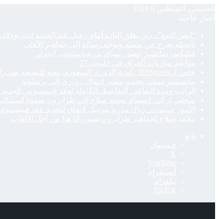
الخميس, أغسطس 6 2026
أخبار عاجلة
“ليس للبيع”.. رين يغلق الباب أمام رحيل عبد الحميد آيت بودلال
يايسله يخرج عن صمته ويوجه رسالة إلى جماهير الأهلي
فيليكس سانشيز يتصدر سباق تدريب منتخب الجزائر
مواعيد مباريات العراق في خليجي 27
خاص لـ 365Scores.. أندية الدوري السعودي تتجه للتصعيد ضد رابطة المحترفين بسبب أزمة “المواليد”
مانشستر سيتي يحسم مصير انتقال رودري إلى برشلونة
الراتب ومدة التعاقد.. التفاصيل الكاملة لعقد فينيسيوس الجديد 
صحفي تركي: انضمام محمد صلاح إلى طرابزون صفقة استثنائية و
الأمور حسمت.. ريال مدريد يتوصل لاتفاق لتجديد عقد فينيسيوس حت
محمد صلاح لجماهير طرابزون سبور: أنا هنا من أجل الألقاب
تابع
فيسبوك
‫X
‫YouTube
انستقرام
تيلقرام
‫TikTok