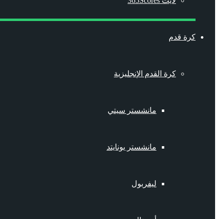
لايت 365Scores
كرة قدم
كرة القدم الإنجليزية
مانشستر سيتي
مانشستر يونايتد
ليفربول