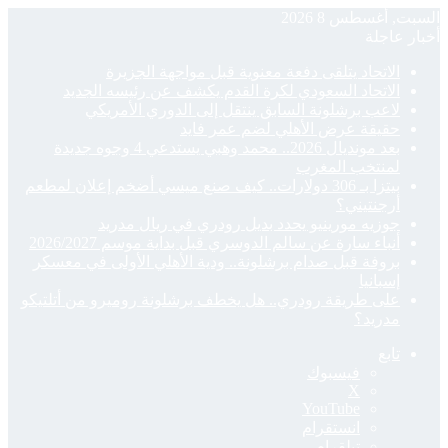
السبت, أغسطس 8 2026
أخبار عاجلة
الاتحاد يتلقى دفعة معنوية قبل مواجهة الجزيرة
الاتحاد السعودي لكرة القدم يكشف عن رئيسه الجديد
لاعب برشلونة السابق ينتقل إلى الدوري الأمريكي
حقيقة عرض الأهلي لضم عمر فايد
بعد مونديال 2026.. محمد وهبي يستدعي 4 وجوه جديدة
لمنتخب المغرب
بيتزا بـ 306 دولارات.. كيف صنع ميسي أضخم إعلان لمطعم
أرجنتيني؟
جوزيه مورينيو يحدد بديل رودري في ريال مدريد
أنباء سارة عن سالم الدوسري قبل بداية موسم 2026/2027
بروفة قبل صدام برشلونة.. ودية الأهلي الأولى في معسكر
إسبانيا
على طريقة رودري.. هل يخطف برشلونة روميرو من أتلتيكو
مدريد؟
تابع
فيسبوك
‫X
‫YouTube
انستقرام
تيلقرام