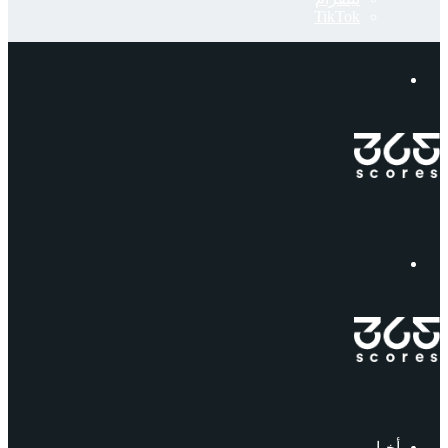
‫TikTok
إبحث
القائمة
أخبار