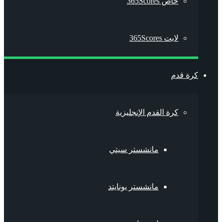
خاص 365Scores
لايت 365Scores
كرة قدم
كرة القدم الإنجليزية
مانشستر سيتي
مانشستر يونايتد