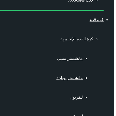
لايت 365Scores
كرة قدم
كرة القدم الإنجليزية
مانشستر سيتي
مانشستر يونايتد
ليفربول