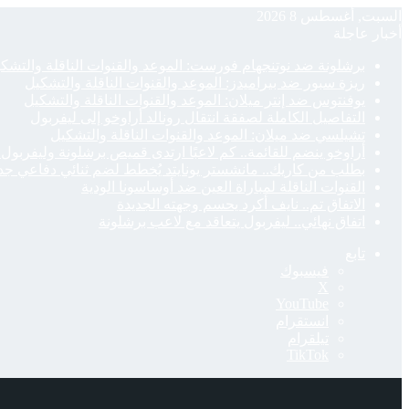
السبت, أغسطس 8 2026
أخبار عاجلة
برشلونة ضد نوتنجهام فورست: الموعد والقنوات الناقلة والتشك
ريزة سبور ضد بيراميدز: الموعد والقنوات الناقلة والتشكيل
يوفنتوس ضد إنتر ميلان: الموعد والقنوات الناقلة والتشكيل
التفاصيل الكاملة لصفقة انتقال رونالد أراوخو إلى ليفربول
تشيلسي ضد ميلان: الموعد والقنوات الناقلة والتشكيل
أراوخو ينضم للقائمة.. كم لاعبًا ارتدى قميص برشلونة وليفربول 
بطلب من كاريك.. مانشستر يونايتد يُخطط لضم ثنائي دفاعي جد
القنوات الناقلة لمباراة العين ضد أوساسونا الودية
الاتفاق تم.. نايف أكرد يحسم وجهته الجديدة
اتفاق نهائي.. ليفربول يتعاقد مع لاعب برشلونة
تابع
فيسبوك
‫X
‫YouTube
انستقرام
تيلقرام
‫TikTok