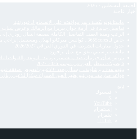
الجمعة, أغسطس 7 2026
أخبار عاجلة
ماستانتونو يكشف سر موافقته على الانضمام لـ فيورنتينا
تفاصيل جديدة في أزمة خوان بيزيرا مع الزمالك وعرض شباب ا
الراتب ومدة العقد.. التفاصيل الكاملة لصفقة انتقال رودري إلى
خاص لـ 365Scores.. كواليس ميركاتو الهلال ومستقبل إنزاجي مع الزعيم
جدول مباريات الشرطة في الدوري العراقي 2026/2027
مانشستر سيتي يتفق مع بديل ترافورد
باريس سان جيرمان ضد مانشستر يونايتد: الموعد والقنوات النا
6 بطولات تنتظر العين في موسم 2026-2027
بينهم هدف برشلونة.. أرسنال يحدد 6 لاعبين لتعويض صفقة فينيسيوس
قواعد صارمة.. مورينيو يظهر العين الحمراء مبكرًا للاعبي ريال 
تابع
فيسبوك
‫X
‫YouTube
انستقرام
تيلقرام
‫TikTok