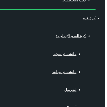
لايت 365Scores
كرة قدم
كرة القدم الإنجليزية
مانشستر سيتي
مانشستر يونايتد
ليفربول