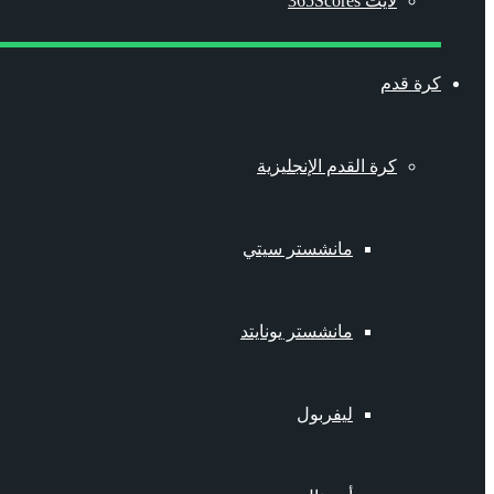
لايت 365Scores
كرة قدم
كرة القدم الإنجليزية
مانشستر سيتي
مانشستر يونايتد
ليفربول