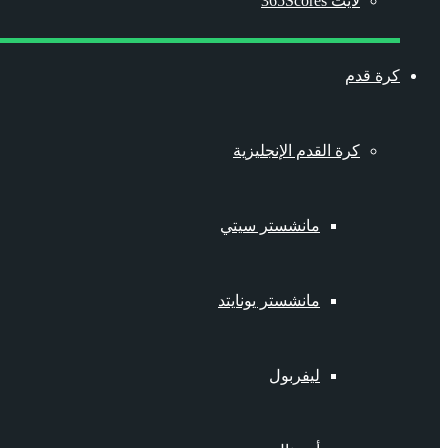
لايت 365Scores
كرة قدم
كرة القدم الإنجليزية
مانشستر سيتي
مانشستر يونايتد
ليفربول