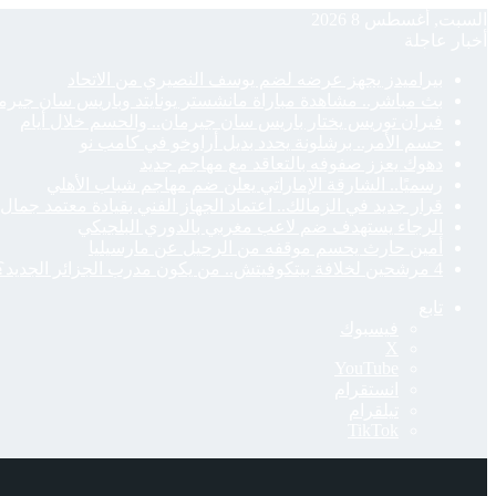
السبت, أغسطس 8 2026
أخبار عاجلة
بيراميدز يجهز عرضه لضم يوسف النصيري من الاتحاد
بث مباشر.. مشاهدة مباراة مانشستر يونايتد وباريس سان جيرمان
فيران توريس يختار باريس سان جيرمان.. والحسم خلال أيام
حسم الأمر.. برشلونة يحدد بديل أراوخو في كامب نو
دهوك يعزز صفوفه بالتعاقد مع مهاجم جديد
رسميًا.. الشارقة الإماراتي يعلن ضم مهاجم شباب الأهلي
قرار جديد في الزمالك.. اعتماد الجهاز الفني بقيادة معتمد جمال
الرجاء يستهدف ضم لاعب مغربي بالدوري البلجيكي
أمين حارث يحسم موقفه من الرحيل عن مارسيليا
4 مرشحين لخلافة بيتكوفيتش.. من يكون مدرب الجزائر الجديد؟
تابع
فيسبوك
‫X
‫YouTube
انستقرام
تيلقرام
‫TikTok