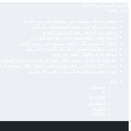
السبت, أغسطس 8 2026
أخبار عاجلة
مباشر مباراة برشلونة ضد نوتنجهام فورست الودية
تريزيجيه يوقع على عقود انضمامه إلى الرياض
مباشر مباراة العين ضد أوساسونا الودية
الاتحاد يتلقى دفعة معنوية قبل مواجهة الجزيرة
الاتحاد السعودي لكرة القدم يكشف عن رئيسه الجديد
لاعب برشلونة السابق ينتقل إلى الدوري الأمريكي
حقيقة عرض الأهلي لضم عمر فايد
بعد مونديال 2026.. محمد وهبي يستدعي 4 وجوه جديدة لمنتخب المغرب
بيتزا بـ 306 دولارات.. كيف صنع ميسي أضخم إعلان لمطعم أرجنتيني؟
جوزيه مورينيو يحدد بديل رودري في ريال مدريد
تابع
فيسبوك
‫X
‫YouTube
انستقرام
تيلقرام
‫TikTok