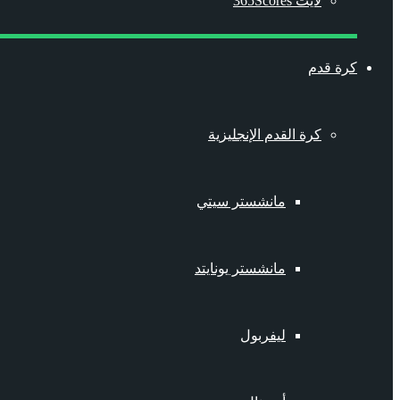
لايت 365Scores
كرة قدم
كرة القدم الإنجليزية
مانشستر سيتي
مانشستر يونايتد
ليفربول