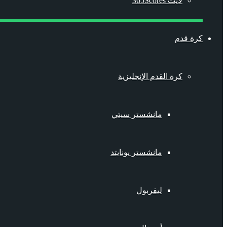
لايت 365Scores
كرة قدم
كرة القدم الإنجليزية
مانشستر سيتي
مانشستر يونايتد
ليفربول