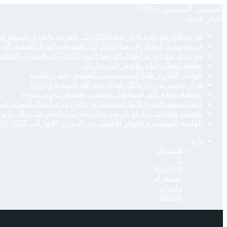
الخميس, أغسطس 6 2026
أخبار عاجلة
قرعة الكونفدرالية الإفريقية 2026-27.. الموعد والفرق المشاركة والقنوات الناقلة
قرعة دوري أبطال إفريقيا 2026-27.. الموعد والفرق المشاركة
موعد قرعة دوري أبطال إفريقيا اليوم 2026-27 والقنوات الناقلة
حقيقة انتقال إمام عاشور إلى فياريال
جوليان ألفاريز يلجأ إلى سيميوني لتحقيق حلم برشلونة
قرار حاسم من الزمالك بشأن عبد الله السعيد وبيزيرا
بنعطية يتوقع تألق إسماعيل صيباري بقميص بايرن ميونخ
كيف تستعد الأندية الإماراتية لضربة بداية دوري أدنوك للمحترفي
ملخص وأهداف مباراة باريس سان جيرمان اليوم ضد ريال مايورك
القائمة المختصرة لجوائز الأفضل في الدوري الإماراتي 2025-2026
تابع
فيسبوك
‫X
‫YouTube
انستقرام
تيلقرام
‫TikTok