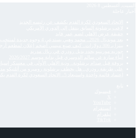
السبت, أغسطس 8 2026
أخبار عاجلة
الاتحاد السعودي لكرة القدم يكشف عن رئيسه الجديد
لاعب برشلونة السابق ينتقل إلى الدوري الأمريكي
حقيقة عرض الأهلي لضم عمر فايد
بعد مونديال 2026.. محمد وهبي يستدعي 4 وجوه جديدة لمنتخب المغرب
بيتزا بـ 306 دولارات.. كيف صنع ميسي أضخم إعلان لمطعم أرجنتيني؟
جوزيه مورينيو يحدد بديل رودري في ريال مدريد
أنباء سارة عن سالم الدوسري قبل بداية موسم 2026/2027
بروفة قبل صدام برشلونة.. ودية الأهلي الأولى في معسكر إسباني
على طريقة رودري.. هل يخطف برشلونة روميرو من أتلتيكو مدر
اعتماد قائمة واحدة واستبعاد 5.. الاتحاد السعودي لكرة القدم يكشف القوائم الأولية
تابع
فيسبوك
‫X
‫YouTube
انستقرام
تيلقرام
‫TikTok