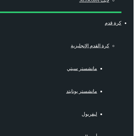
لايت 365Scores
كرة قدم
كرة القدم الإنجليزية
مانشستر سيتي
مانشستر يونايتد
ليفربول