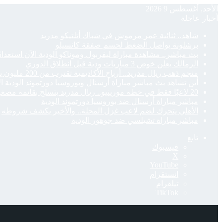
الأحد, أغسطس 9 2026
أخبار عاجلة
شاهد.. ثنائية عمر مرموش في شباك أتلتيكو مدريد
برشلونة يواصل الضغط لحسم صفقة كانسيلو
بث مباشر.. مشاهدة مباراة ليفربول وموناكو الودية الآن استعدادً
الزمالك يعلن خوض 3 مباريات ودية قبل انطلاق الدوري
منجم ذهب ريال مدريد.. أرباح الأكاديمية تقترب من 200 مليون يورو
أين تشاهد بث مباشر مباراة أرسنال وبوروسيا دورتموند الودية ا
20 لاعبًا فقط في خطة مورينيو.. ريال مدريد يتسلح بقائمة مصغرة لمواجهة تحديات الموسم
مباشر مباراة أرسنال ضد بوروسيا دورتموند الودية
الأهلي يتحرك لضم لاعب غزل المحلة.. والأخير يكشف شروطه
مباشر مباراة تشيلسي ضد جوهور الودية
تابع
فيسبوك
‫X
‫YouTube
انستقرام
تيلقرام
‫TikTok