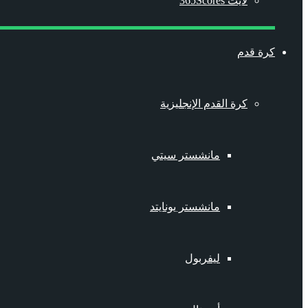
لايت 365Scores
كرة قدم
كرة القدم الإنجليزية
مانشستر سيتي
مانشستر يونايتد
ليفربول