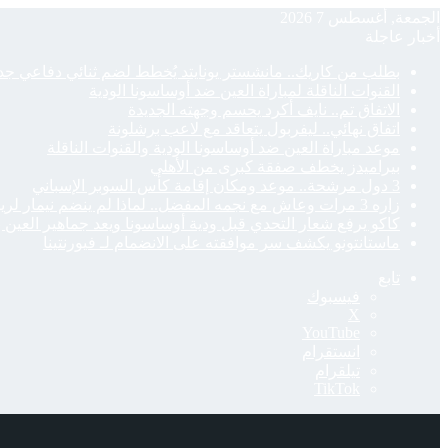
الجمعة, أغسطس 7 2026
أخبار عاجلة
بطلب من كاريك.. مانشستر يونايتد يُخطط لضم ثنائي دفاعي جد
القنوات الناقلة لمباراة العين ضد أوساسونا الودية
الاتفاق تم.. نايف أكرد يحسم وجهته الجديدة
اتفاق نهائي.. ليفربول يتعاقد مع لاعب برشلونة
موعد مباراة العين ضد أوساسونا الودية والقنوات الناقلة
بيراميدز يخطف صفقة كبرى من الأهلي
3 دول مرشحة.. موعد ومكان إقامة كأس السوبر الإسباني
زاره 3 مرات وعاش مع نجمه المفضل.. لماذا لم ينضم نيمار لريال مدريد؟
كاكو يرفع شعار التحدي قبل ودية أوساسونا ويعد جماهير العين 
ماستانتونو يكشف سر موافقته على الانضمام لـ فيورنتينا
تابع
فيسبوك
‫X
‫YouTube
انستقرام
تيلقرام
‫TikTok