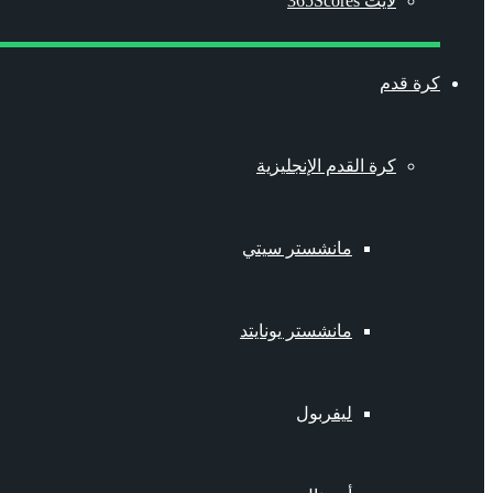
لايت 365Scores
كرة قدم
كرة القدم الإنجليزية
مانشستر سيتي
مانشستر يونايتد
ليفربول