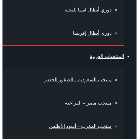
دوري أبطال آسيا للنخبة
دوري أبطال إفريقيا
المنتخبات العربية
منتخب السعودية – الصقور الخضر
منتخب مصر – الفراعنة
منتخب المغرب – أسود الأطلس