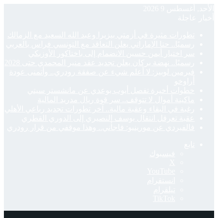
الأحد, أغسطس 9 2026
أخبار عاجلة
تطورات مثيرة في أزمتي بيزيرا وعبد الله السعيد مع الزمالك
رسميًا.. حتا الإماراتي يعلن التعاقد مع التونسي فراس بالعربي
سر اختيار أيمن حسين الانضمام إلى باختاكور الأوزبكي
رسميًا.. نهضة بركان يعلن تجديد عقد منير المحمدي حتى 2028
فيرمين لوبيز: لا أعلم شيء عن صفقة رودري.. وأتمنى عودة
أراوخو
خطوات أخيرة تفصل أيوب بوعدي عن مانشستر سيتي
ماكينة أموال لا تتوقف.. سر قوة ريال مدريد المالية
رغبة في البقاء وعقبة مالية.. آخر تطورات تجديد رباعي الأهلي
عقبة تعرقل انتقال يوسف النصيري إلى الدوري القطري
فالفيردي عن مورينيو: فاجأني.. وهذا موقفي من قرار رودري
تابع
فيسبوك
‫X
‫YouTube
انستقرام
تيلقرام
‫TikTok