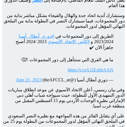
بطل كأس الملك للعام الماضي، بالإضافة إلى
النصر
وصيف الدوري
هذا العام.
وستشارك أندية اتحاد جدة والهلال والفيجاء بشكل مباشر بداية من
دور المجموعات، فيما سيشارك النصر في البطولة بداية من الملحق
النهائي المؤهل لدور المجموعات.
الطريق إلى دور المجموعات في
#دوري_أبطال_آسيا
2023/2024 و
#كأس_الاتحاد_الآسيوي
2023 /2024 أصبح
جاهزاً الآن ✔️
ما هي الفرق التي ستتأهل إلى دور المجموعات ؟🤔
https://t.co/Lj2ExhbAAN
— دوري أبطال آسيا (@theAFCCL_ar)
June 21, 2023
وفي بيان رسمي، أعلن الاتحاد الآسيوي عن موعد انطلاق مباريات
الدور التمهيدي الأول للبطولة، حيث سيواجه شباب أهلي دبي
الإماراتي نظيره الوحدات الأردني يوم 15 أغسطس المقبل من
منطقة غرب آسيا.
على أي يتقابل الفائز من هذه المواجهة مع نظيره النصر السعودي
في الملحق النهائي المؤهل لدور المجموعات من البطولة يوم 25 من
نفس الشهر.