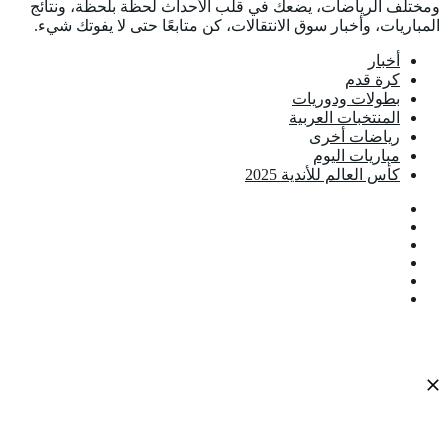
ومختلف الرياضات، يضعك في قلب الأحداث لحظة بلحظة، ونتائج
المباريات، وأخبار سوق الانتقالات، كن متابعًا حتى لا يفوتك شيء.
أخبار
كرة قدم
بطولات ودوريات
المنتخبات العربية
رياضات أخرى
مباريات اليوم
كأس العالم للأندية 2025
فيسبوك
‫X
‫YouTube
انستقرام
تيلقرام
‫TikTok
‫X
تيلقرام
واتساب
فيسبوك