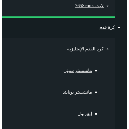
لايت 365Scores
كرة قدم
كرة القدم الإنجليزية
مانشستر سيتي
مانشستر يونايتد
ليفربول