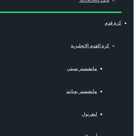
لايت 365Scores
كرة قدم
كرة القدم الإنجليزية
مانشستر سيتي
مانشستر يونايتد
ليفربول