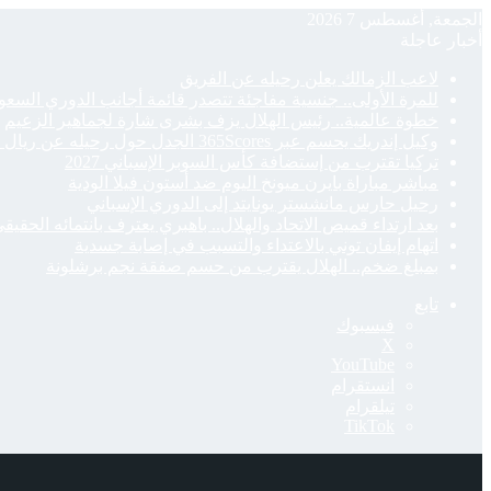
الجمعة, أغسطس 7 2026
أخبار عاجلة
لاعب الزمالك يعلن رحيله عن الفريق
للمرة الأولى.. جنسية مفاجئة تتصدر قائمة أجانب الدوري السع
خطوة عالمية.. رئيس الهلال يزف بشرى شارة لجماهير الزعيم
وكيل إندريك يحسم عبر 365Scores الجدل حول رحيله عن ريال مدريد
تركيا تقترب من إستضافة كأس السوبر الإسباني 2027
مباشر مباراة بايرن ميونخ اليوم ضد أستون فيلا الودية
رحيل حارس مانشستر يونايتد إلى الدوري الإسباني
بعد ارتداء قميص الاتحاد والهلال.. باهبري يعترف بانتمائه الحقيق
اتهام إيفان توني بالاعتداء والتسبب في إصابة جسدية
بمبلغ ضخم.. الهلال يقترب من حسم صفقة نجم برشلونة
تابع
فيسبوك
‫X
‫YouTube
انستقرام
تيلقرام
‫TikTok