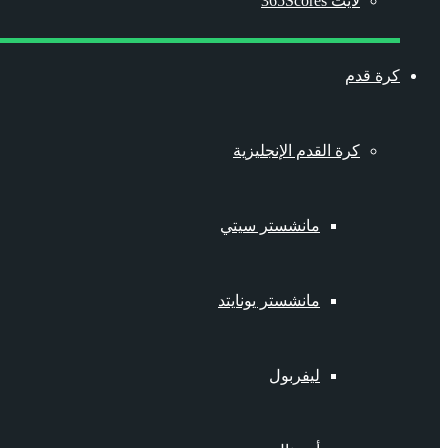
لايت 365Scores
كرة قدم
كرة القدم الإنجليزية
مانشستر سيتي
مانشستر يونايتد
ليفربول