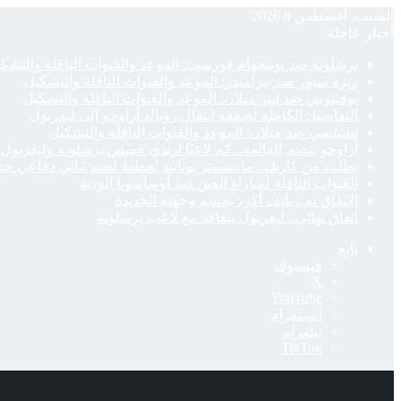
السبت, أغسطس 8 2026
أخبار عاجلة
برشلونة ضد نوتنجهام فورست: الموعد والقنوات الناقلة والتشك
ريزة سبور ضد بيراميدز: الموعد والقنوات الناقلة والتشكيل
يوفنتوس ضد إنتر ميلان: الموعد والقنوات الناقلة والتشكيل
التفاصيل الكاملة لصفقة انتقال رونالد أراوخو إلى ليفربول
تشيلسي ضد ميلان: الموعد والقنوات الناقلة والتشكيل
أراوخو ينضم للقائمة.. كم لاعبًا ارتدى قميص برشلونة وليفربول 
بطلب من كاريك.. مانشستر يونايتد يُخطط لضم ثنائي دفاعي جد
القنوات الناقلة لمباراة العين ضد أوساسونا الودية
الاتفاق تم.. نايف أكرد يحسم وجهته الجديدة
اتفاق نهائي.. ليفربول يتعاقد مع لاعب برشلونة
تابع
فيسبوك
‫X
‫YouTube
انستقرام
تيلقرام
‫TikTok