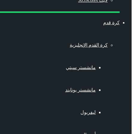
لايت 365Scores
كرة قدم
كرة القدم الإنجليزية
مانشستر سيتي
مانشستر يونايتد
ليفربول