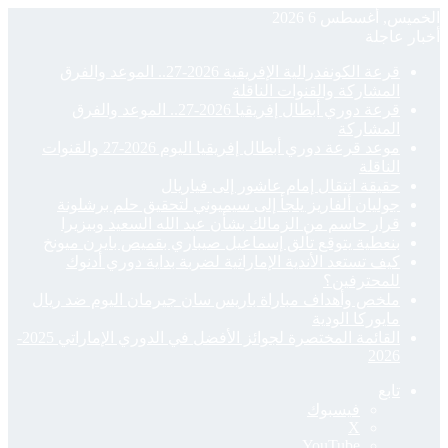
الخميس, أغسطس 6 2026
أخبار عاجلة
قرعة الكونفدرالية الإفريقية 2026-27.. الموعد والفرق
المشاركة والقنوات الناقلة
قرعة دوري أبطال إفريقيا 2026-27.. الموعد والفرق
المشاركة
موعد قرعة دوري أبطال إفريقيا اليوم 2026-27 والقنوات
الناقلة
حقيقة انتقال إمام عاشور إلى فياريال
جوليان ألفاريز يلجأ إلى سيميوني لتحقيق حلم برشلونة
قرار حاسم من الزمالك بشأن عبد الله السعيد وبيزيرا
بنعطية يتوقع تألق إسماعيل صيباري بقميص بايرن ميونخ
كيف تستعد الأندية الإماراتية لضربة بداية دوري أدنوك
للمحترفين؟
ملخص وأهداف مباراة باريس سان جيرمان اليوم ضد ريال
مايوركا الودية
القائمة المختصرة لجوائز الأفضل في الدوري الإماراتي 2025-
2026
تابع
فيسبوك
‫X
‫YouTube