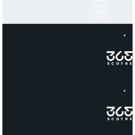
انستقرام
تيلقرام
‫TikTok
إبحث
القائمة