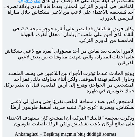
عاشت تركيا ليلة سواء على حد وصف بيان نادي
أنقرة جوجو
المُنافس في الدوري التركي الممتاز، بعدما قام النادي بإدانة تصرف
أحد مُشجعيه بالاعتداء على لاعب من لاعبي بشكتاش خلال مباراة
الفريقين بالدوري.
وكان فريق بشكتاش قد انتصر على أنقرة جوجو بنتيجة 3-2، في
اللقاء الذي أقيم على ملعب “إريامان” معقل أنقرة، بالجولة
الخامسة من الدوري التركي.
الأمور اندلعت بعد نقاش من أحد مسؤولي أنقرة مع لاعبي بشكتاش
على أحداث المباراة، والتي شهدت مناوشات بين بعض لاعبي
الفريقين.
ووقع الحادث عندما توترت الأجواء بين اللاعبين في وسط الملعب،
وحاول الحكم تهدئة الموقف، ولكن أثناء محاولته ذلك، قفز أحد
المشجعين من الحواجز، وهرع إلى أرض الملعب، قبل أن يطير بركل
جينك طوسون في ظهره.
المشجع ركض نصف مسافة الملعب تقريبًا حتى وصل إلى لاعبي
بشكتاش، وبضربة “كونج فو”، تشبه ضربة، أسقط طوسون أرضًا.
وذكرت صحيفة “فانتيك” التركية أن المشجع كان يستهدف الاعتداء
على صالح أوكان لاعب بشكتاش ولكن الركلة أصابت طوسون.
Ankaragücü – Beşiktaş maçının bitiş düdüğü sonrası