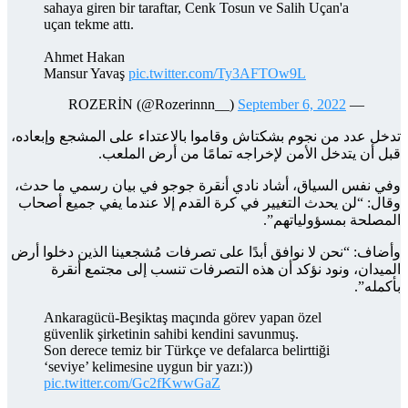
sahaya giren bir taraftar, Cenk Tosun ve Salih Uçan'a
uçan tekme attı.
Ahmet Hakan
Mansur Yavaş
pic.twitter.com/Ty3AFTOw9L
September 6, 2022
— ROZERİN (@Rozerinnn__)
تدخل عدد من نجوم بشكتاش وقاموا بالاعتداء على المشجع وإبعاده،
قبل أن يتدخل الأمن لإخراجه تمامًا من أرض الملعب.
وفي نفس السياق، أشاد نادي أنقرة جوجو في بيان رسمي ما حدث،
وقال: “لن يحدث التغيير في كرة القدم إلا عندما يفي جميع أصحاب
المصلحة بمسؤولياتهم”.
وأضاف: “نحن لا نوافق أبدًا على تصرفات مُشجعينا الذين دخلوا أرض
الميدان، ونود نؤكد أن هذه التصرفات تنسب إلى مجتمع أنقرة
بأكمله”.
Ankaragücü-Beşiktaş maçında görev yapan özel
güvenlik şirketinin sahibi kendini savunmuş.
Son derece temiz bir Türkçe ve defalarca belirttiği
‘seviye’ kelimesine uygun bir yazı:))
pic.twitter.com/Gc2fKwwGaZ