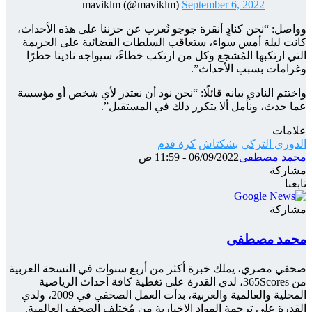
September 6, 2022
— maviklm (@maviklm)
وواصل: “نحن كنادٍ أنقرة جوجو نُعرب عن حزننا على هذه الأحداث،
كانت ليلة أمس سواء، ستعاقب السلطات القضائية على الجريمة
التي ارتكبها المُشجع وكل من ارتكب خطاءً، سيواجه نادينا حظرًا
وغرامات بسبب الأحداث”.
واختتم النادي بيانه قائلًا: “نحن نود أن نعتذر لأي شخص أو مؤسسة
عما حدث، ونأمل ألا يتكرر ذلك في المستقبل”.
علامات
الدوري التركي
بشكتاش
كرة قدم
محمد مصطفى
06/09/2022 - 11:59 ص
مشاركة
‫X
شارك
تيلقرام
واتساب
ماسنجر
ماسنجر
فيسبوك
تابعنا
عبر
الإيميل
مشاركة
‫X
شارك
تيلقرام
واتساب
ماسنجر
ماسنجر
فيسبوك
عبر
محمد مصطفى
الإيميل
صحفي مصري، يملك خبرة أكثر من أربع سنوات في النسخة العربية
من 365Scores، لدي القدرة على تغطية كافة أحداث الرياضية
المحلية والعالمية والعربية، بدأت العمل الصحفي في 2009، ولدي
القدرة على ترجمة المواد الإخبارية من مُختلف الصحف العالمية.