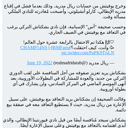
وخرج يوفيتش من حسابات ريال مدريد، وذلك بعدما فشل في إقناع
مدربه الإيطالي، كارلو أنشيلوتي، وأصبحت مُغادرته للنادي الملكي
مسألة وقت.
وحسب صحيفة “آس” الإسبانية، فإن نادي بشكتاش التركي يرغب
في التعاقد مع يوفيتش في الصيف الجاري.
🤍🙌 هكذا تم الاحتفال بالرابعة عشرة حول العالم!
🥳 وأنت، كيف احتفلت؟
#CHAMP14NS
#RMFans
|
pic.twitter.com/PnPK0TjsLN
— ريال مدريد (@realmadridarab)
June 19, 2022
بشكتاش يريد تعزيز صفوفه من أجل المنافسة على لقب الدوري
التركي من جديد، والعودة للمشاركة في البطولات الأوروبية، بعد
أنهى الموسم الماضي في المركز السادس، ولن يشارك في أي
بطولة أوروبية.
وقالت الصحيفة إن بشكتاش يريد التعاقد مع يوفيتش، على سبيل
الإعارة من ريال مدريد، حيث لا يستطيع التعاقد معه في صفقة بيع
دائمة.
بشكتاش سيجد مُنافسة أيضًا من قبل نادي فيورنتينا الإيطالي، والذي
أبدى اهتمامه بالتعاقد مع يوفيتش وعلى سبيل الإعارة أيضًا.