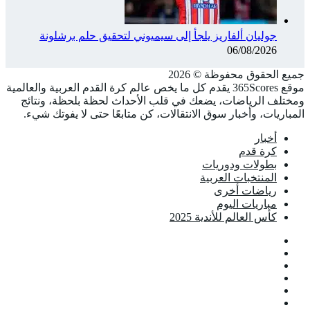
جوليان ألفاريز يلجأ إلى سيميوني لتحقيق حلم برشلونة
06/08/2026
جميع الحقوق محفوظة ©️ 2026
موقع 365Scores يقدم كل ما يخص عالم كرة القدم العربية والعالمية
ومختلف الرياضات، يضعك في قلب الأحداث لحظة بلحظة، ونتائج
المباريات، وأخبار سوق الانتقالات، كن متابعًا حتى لا يفوتك شيء.
أخبار
كرة قدم
بطولات ودوريات
المنتخبات العربية
رياضات أخرى
مباريات اليوم
كأس العالم للأندية 2025
فيسبوك
‫X
‫YouTube
انستقرام
تيلقرام
‫TikTok