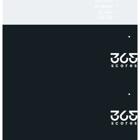
انستقرام
تيلقرام
‫TikTok
إبحث
القائمة