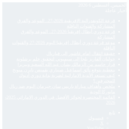
الخميس, أغسطس 6 2026
أخبار عاجلة
قرعة الكونفدرالية الإفريقية 2026-27.. الموعد والفرق
المشاركة والقنوات الناقلة
قرعة دوري أبطال إفريقيا 2026-27.. الموعد والفرق
المشاركة
موعد قرعة دوري أبطال إفريقيا اليوم 2026-27 والقنوات
الناقلة
حقيقة انتقال إمام عاشور إلى فياريال
جوليان ألفاريز يلجأ إلى سيميوني لتحقيق حلم برشلونة
قرار حاسم من الزمالك بشأن عبد الله السعيد وبيزيرا
بنعطية يتوقع تألق إسماعيل صيباري بقميص بايرن ميونخ
كيف تستعد الأندية الإماراتية لضربة بداية دوري أدنوك
للمحترفين؟
ملخص وأهداف مباراة باريس سان جيرمان اليوم ضد ريال
مايوركا الودية
القائمة المختصرة لجوائز الأفضل في الدوري الإماراتي 2025-
2026
تابع
فيسبوك
‫X
‫YouTube