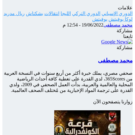
علامات
الدوري الإسباني
الدوري التركي
الليجا
انتقالات
بشكتاش
ريال مدريد
لوكا يوفيتش
يوفيتش
محمد مصطفى
19/06/2022 - 12:54 م
مشاركة
‫X
شارك
تيلقرام
واتساب
ماسنجر
ماسنجر
فيسبوك
تابعنا
عبر
الإيميل
مشاركة
‫X
شارك
تيلقرام
واتساب
ماسنجر
ماسنجر
فيسبوك
عبر
محمد مصطفى
الإيميل
صحفي مصري، يملك خبرة أكثر من أربع سنوات في النسخة العربية
من 365Scores، لدي القدرة على تغطية كافة أحداث الرياضية
المحلية والعالمية والعربية، بدأت العمل الصحفي في 2009، ولدي
القدرة على ترجمة المواد الإخبارية من مُختلف الصحف العالمية.
زوارنا يتصفحون الآن