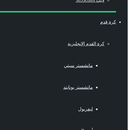
لايت 365Scores
كرة قدم
كرة القدم الإنجليزية
مانشستر سيتي
مانشستر يونايتد
ليفربول