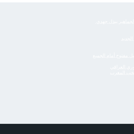
الجماهير ببذل جهدي
الجديد
يل مفتوح أمام الجميع
ري العراقي