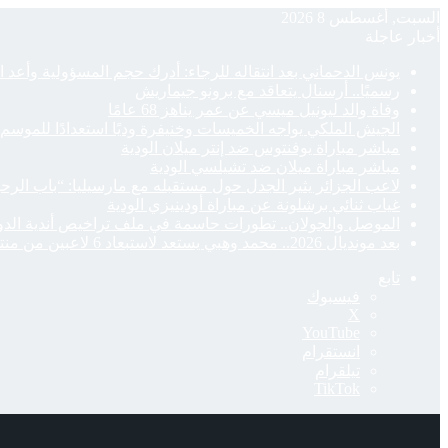
السبت, أغسطس 8 2026
أخبار عاجلة
يونس الدحماني بعد انتقاله للرجاء: أدرك حجم المسؤولية وأعد 
رسميًا.. أرسنال يتعاقد مع برونو جيماريش
وفاة والد ليونيل ميسي عن عمر يناهز 68 عامًا
الجيش الملكي يواجه الخميسات وخنيفرة وديًا استعدادًا للموسم 
مباشر مباراة يوفنتوس ضد إنتر ميلان الودية
مباشر مباراة ميلان ضد تشيلسي الودية
لاعب الجزائر يثير الجدل حول مستقبله مع مارسيليا: “باب الرح
غياب ثنائي برشلونة عن مباراة أودينيزي الودية
الموصل والجولان.. تطورات حاسمة في ملف تراخيص أندية الدو
بعد مونديال 2026.. محمد وهبي يستعد لاستبعاد 6 لاعبين من منتخب المغرب
تابع
فيسبوك
‫X
‫YouTube
انستقرام
تيلقرام
‫TikTok