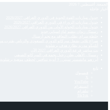
الجمعة, أغسطس 7 2026
أخبار عاجلة
جدول مباريات القوة الجوية في الدوري العراقي 2026/2027
جدول مباريات الزوراء في الدوري العراقي 2026/2027
جدول مباريات الجولة الأولى من الدوري العراقي 2026/2027
رسميًا.. زيدان ينضم لنادٍ إسباني جديد
جلطة سراي يطلب التعاقد مع نجم أرسنال
صراع ثلاثي يشعل ميركاتو الدوري السعودي والرياض يقترب م
أتلتيكو مدريد يطارد هدف برشلونة
بث مباشر قرعة الدوري العراقي 2027 الآن
رسميًا – الأهلي يعلن رحيل نجمه في الميركاتو الصيفي
أبرزهم مانشستر سيتي.. 3 أندية تتنافس لخطف موهبة برشلونة
تابع
فيسبوك
‫X
‫YouTube
انستقرام
تيلقرام
‫TikTok