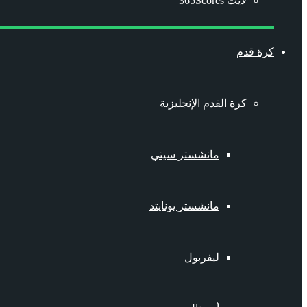
لايت 365Scores
كرة قدم
كرة القدم الإنجليزية
مانشستر سيتي
مانشستر يونايتد
ليفربول