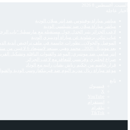
السبت, أغسطس 8 2026
أخبار عاجلة
مباشر مباراة يوفنتوس ضد إنتر ميلان الودية
مباشر مباراة ميلان ضد تشيلسي الودية
لاعب الجزائر يثير الجدل حول مستقبله مع مارسيليا: “باب الرح
غياب ثنائي برشلونة عن مباراة أودينيزي الودية
الموصل والجولان.. تطورات حاسمة في ملف تراخيص أندية الدو
بعد مونديال 2026.. محمد وهبي يستعد لاستبعاد 6 لاعبين من منتخب المغرب
إنتر ميامي ضد مونتيري: الموعد والقنوات الناقلة وتشكيل الفري
صراع إنجليزي وفرنسي للتعاقد مع لاعب الجزائر
قرار حاسم من حكيم زياش بشأن راتبه مع الوداد
موعد مباراة ريال مدريد اليوم ضد فيرينكفاروسي الودية والقنوات
تابع
فيسبوك
‫X
‫YouTube
انستقرام
تيلقرام
‫TikTok