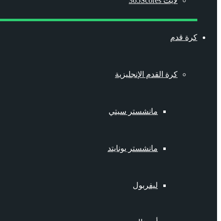
لايت 365Scores
كرة قدم
كرة القدم الإنجليزية
مانشستر سيتي
مانشستر يونايتد
ليفربول