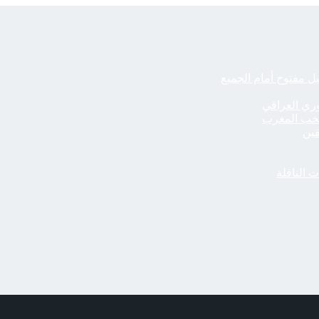
يل مفتوح أمام الجميع
ري العراقي
قين
 الناقلة