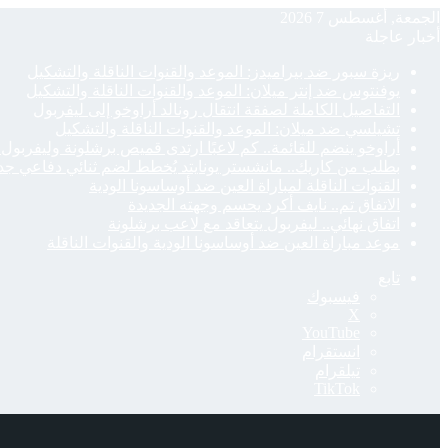
الجمعة, أغسطس 7 2026
أخبار عاجلة
ريزة سبور ضد بيراميدز: الموعد والقنوات الناقلة والتشكيل
يوفنتوس ضد إنتر ميلان: الموعد والقنوات الناقلة والتشكيل
التفاصيل الكاملة لصفقة انتقال رونالد أراوخو إلى ليفربول
تشيلسي ضد ميلان: الموعد والقنوات الناقلة والتشكيل
أراوخو ينضم للقائمة.. كم لاعبًا ارتدى قميص برشلونة وليفربول 
بطلب من كاريك.. مانشستر يونايتد يُخطط لضم ثنائي دفاعي جد
القنوات الناقلة لمباراة العين ضد أوساسونا الودية
الاتفاق تم.. نايف أكرد يحسم وجهته الجديدة
اتفاق نهائي.. ليفربول يتعاقد مع لاعب برشلونة
موعد مباراة العين ضد أوساسونا الودية والقنوات الناقلة
تابع
فيسبوك
‫X
‫YouTube
انستقرام
تيلقرام
‫TikTok