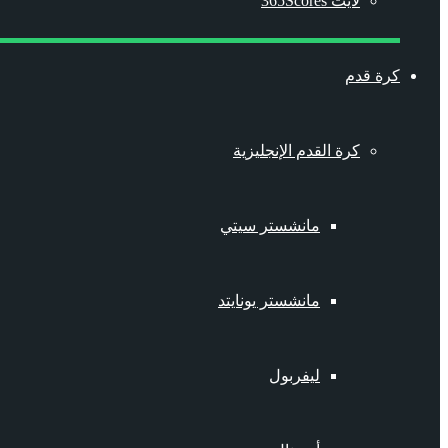
لايت 365Scores
كرة قدم
كرة القدم الإنجليزية
مانشستر سيتي
مانشستر يونايتد
ليفربول