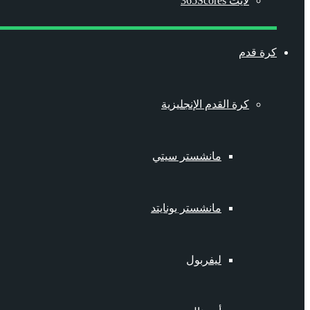
لايت 365Scores
كرة قدم
كرة القدم الإنجليزية
مانشستر سيتي
مانشستر يونايتد
ليفربول