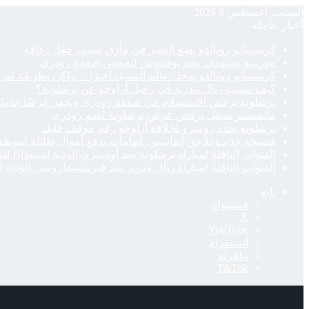
السبت, أغسطس 8 2026
أخبار عاجلة
كريستيانو رونالدو يضع النصر في مأزق بسبب حفل زفافه
مورينيو يستهدف نجم يوفنتوس لتعويض صفقة رودري
كريستيانو رونالدو يدخل عالم التمثيل أخيرًا… ولكن بطريقة لم ي
كيف تسبب ريال مدريد في رحيل أراوخو عن برشلونة؟
برشلونة يرفض الاستسلام في صفقة رودري ويجهز عرضًا جديدًا
مانشستر سيتي يرفض عرض برشلونة لضم رودري
برشلونة يحدد روميرو لخلافة أراوخو رغم موقف فليك
فضيحة جديدة تلاحق إنفانتينو.. اتهامات بدفع أموال طائلة لموظف
القنوات الناقلة لمباراة برشلونة ضد أودينيزي الودية استعدادًا ل
القنوات الناقلة لمباراة ريال مدريد ضد فيرينتسفاروشي الودية ا
تابع
فيسبوك
‫X
‫YouTube
انستقرام
تيلقرام
‫TikTok