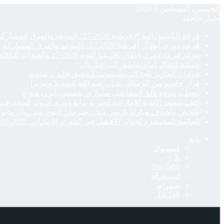
الخميس, أغسطس 6 2026
أخبار عاجلة
قرعة الكونفدرالية الإفريقية 2026-27.. الموعد والفرق المشاركة والقنوات الناقلة
قرعة دوري أبطال إفريقيا 2026-27.. الموعد والفرق المشاركة
موعد قرعة دوري أبطال إفريقيا اليوم 2026-27 والقنوات الناقلة
حقيقة انتقال إمام عاشور إلى فياريال
جوليان ألفاريز يلجأ إلى سيميوني لتحقيق حلم برشلونة
قرار حاسم من الزمالك بشأن عبد الله السعيد وبيزيرا
بنعطية يتوقع تألق إسماعيل صيباري بقميص بايرن ميونخ
كيف تستعد الأندية الإماراتية لضربة بداية دوري أدنوك للمحترفي
ملخص وأهداف مباراة باريس سان جيرمان اليوم ضد ريال مايورك
القائمة المختصرة لجوائز الأفضل في الدوري الإماراتي 2025-2026
تابع
فيسبوك
‫X
‫YouTube
انستقرام
تيلقرام
‫TikTok