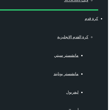
لايت 365Scores
كرة قدم
كرة القدم الإنجليزية
مانشستر سيتي
مانشستر يونايتد
ليفربول