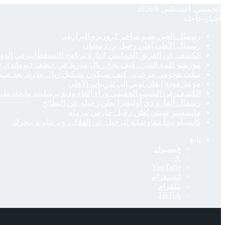
الخميس, أغسطس 6 2026
أخبار عاجلة
رسميًا.. العين يضم ساحر كروزيرو البرازيلي
رسميًا.. الأهلي يُعلن رحيل بن رمضان
الكشف عن الفريق الخماسي لإدارة برنامج الاستقطاب في الد
مورينيو كلمة السر.. كيف نجح ريال مدريد في خطف ديوماندي 
مثلث هجومي مرعب.. كيف سيكون تشكيل ريال مدريد بعد ضم 
موعد عودة إيفان توني إلى تدريبات الأهلي
الكشف عن السبب الحقيقي وراء إلغاء ودية برشلونة واتحاد طن
رسميًا.. ألفارو دي أوليفيرا يعلن رحيله عن البطائح
مانشستر سيتي يُعلن رحيل حارس مرماه
كانسيلو يبدأ مفاوضاته للرحيل عن الهلال.. وبرشلونة يتحرك
تابع
فيسبوك
‫X
‫YouTube
انستقرام
تيلقرام
‫TikTok