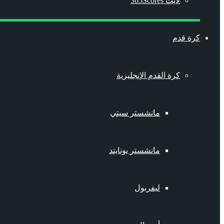
لايت 365Scores
كرة قدم
كرة القدم الإنجليزية
مانشستر سيتي
مانشستر يونايتد
ليفربول