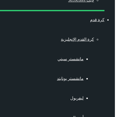
لايت 365Scores
كرة قدم
كرة القدم الإنجليزية
مانشستر سيتي
مانشستر يونايتد
ليفربول