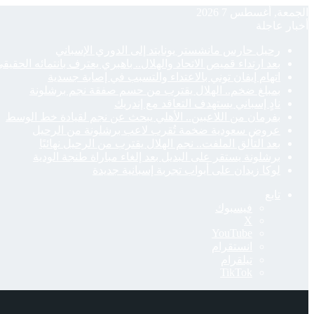
الجمعة, أغسطس 7 2026
أخبار عاجلة
رحيل حارس مانشستر يونايتد إلى الدوري الإسباني
بعد ارتداء قميص الاتحاد والهلال.. باهبري يعترف بانتمائه الحقيق
اتهام إيفان توني بالاعتداء والتسبب في إصابة جسدية
بمبلغ ضخم.. الهلال يقترب من حسم صفقة نجم برشلونة
نادٍ إسباني يستهدف التعاقد مع إندريك
بفرمان من اللاعبين.. الأهلي يبحث عن نجم لقيادة خط الوسط
عروض سعودية ضخمة تُقرب لاعب برشلونة من الرحيل
بعد التألق الملفت.. نجم الهلال يقترب من الرحيل نهائيًا
برشلونة يستقر على البديل بعد إلغاء مباراة طنجة الودية
لوكا زيدان على أبواب تجربة إسبانية جديدة
تابع
فيسبوك
‫X
‫YouTube
انستقرام
تيلقرام
‫TikTok