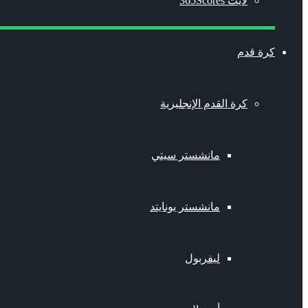
لايت 365Scores
كرة قدم
كرة القدم الإنجليزية
مانشستر سيتي
مانشستر يونايتد
ليفربول