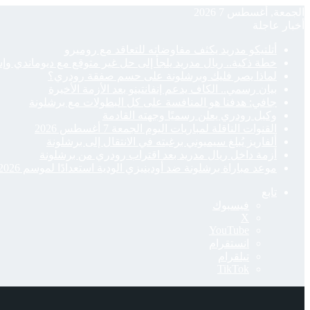
الجمعة, أغسطس 7 2026
أخبار عاجلة
أتلتيكو مدريد يكثف مفاوضاته للتعاقد مع روميرو
خطة ذكية.. ريال مدريد يلجأ إلى حل غير متوقع مع ديوماندي وإ
لماذا يصر فليك وبرشلونة على حسم صفقة رودري؟
بيان رسمي.. الكاف يدعم إنفانتينو بعد الأزمة الأخيرة
جافي: هدفنا هو المنافسة على كل البطولات مع برشلونة
وكيل رودري يعلن رسميًا وجهته القادمة
القنوات الناقلة لمباريات اليوم الجمعة 7 أغسطس 2026
ألفاريز يُبلغ سيميوني برغبته في الانتقال إلى برشلونة
أزمة داخل ريال مدريد بعد اقتراب رودري من برشلونة
موعد مباراة برشلونة ضد أودينيزي الودية استعدادًا لموسم 2026-27
تابع
فيسبوك
‫X
‫YouTube
انستقرام
تيلقرام
‫TikTok