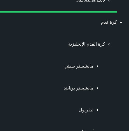
لايت 365Scores
كرة قدم
كرة القدم الإنجليزية
مانشستر سيتي
مانشستر يونايتد
ليفربول