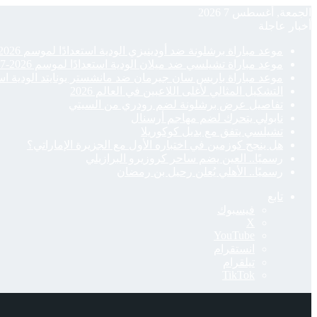
الجمعة, أغسطس 7 2026
أخبار عاجلة
موعد مباراة برشلونة ضد أودينيزي الودية استعدادًا لموسم 2026-27
موعد مباراة تشيلسي ضد ميلان الودية استعدادًا لموسم 2026-27
موعد مباراة باريس سان جيرمان ضد مانشستر يونايتد الودية استعدادًا
التشكيل المثالي لأغلى اللاعبين في العالم 2026
تفاصيل عرض برشلونة لضم رودري من السيتي
نابولي يتحرك لضم مهاجم أرسنال
تشيلسي يتفق مع بديل كوكوريلا
هل ينجح كوزمين في اختباره الأول مع الجزيرة الإماراتي؟
رسميًا.. العين يضم ساحر كروزيرو البرازيلي
رسميًا.. الأهلي يُعلن رحيل بن رمضان
تابع
فيسبوك
‫X
‫YouTube
انستقرام
تيلقرام
‫TikTok