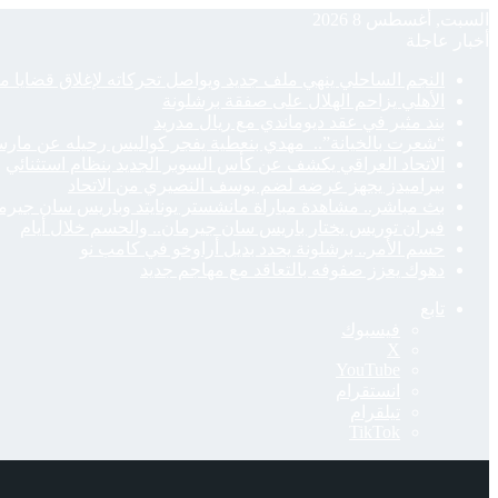
السبت, أغسطس 8 2026
أخبار عاجلة
النجم الساحلي ينهي ملف جديد ويواصل تحركاته لإغلاق قضايا م
الأهلي يزاحم الهلال على صفقة برشلونة
بند مثير في عقد ديوماندي مع ريال مدريد
“شعرت بالخيانة”.. مهدي بنعطية يفجر كواليس رحيله عن مارسي
الاتحاد العراقي يكشف عن كأس السوبر الجديد بنظام استثنائي
بيراميدز يجهز عرضه لضم يوسف النصيري من الاتحاد
بث مباشر.. مشاهدة مباراة مانشستر يونايتد وباريس سان جيرمان
فيران توريس يختار باريس سان جيرمان.. والحسم خلال أيام
حسم الأمر.. برشلونة يحدد بديل أراوخو في كامب نو
دهوك يعزز صفوفه بالتعاقد مع مهاجم جديد
تابع
فيسبوك
‫X
‫YouTube
انستقرام
تيلقرام
‫TikTok