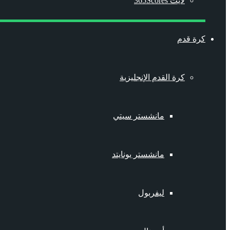
لايت 365Scores
كرة قدم
كرة القدم الإنجليزية
مانشستر سيتي
مانشستر يونايتد
ليفربول