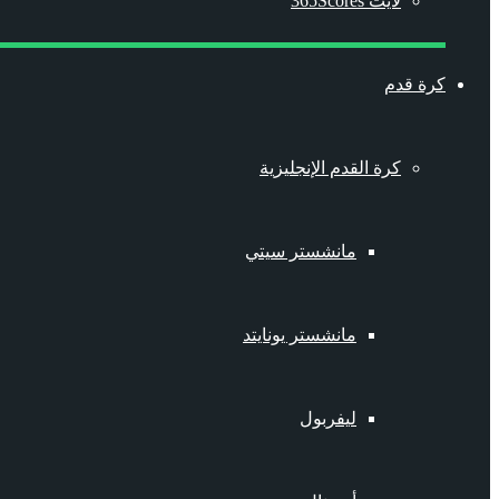
لايت 365Scores
كرة قدم
كرة القدم الإنجليزية
مانشستر سيتي
مانشستر يونايتد
ليفربول