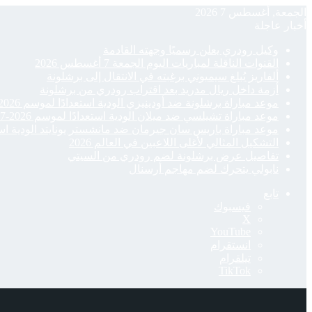
الجمعة, أغسطس 7 2026
أخبار عاجلة
وكيل رودري يعلن رسميًا وجهته القادمة
القنوات الناقلة لمباريات اليوم الجمعة 7 أغسطس 2026
ألفاريز يُبلغ سيميوني برغبته في الانتقال إلى برشلونة
أزمة داخل ريال مدريد بعد اقتراب رودري من برشلونة
موعد مباراة برشلونة ضد أودينيزي الودية استعدادًا لموسم 2026-27
موعد مباراة تشيلسي ضد ميلان الودية استعدادًا لموسم 2026-27
موعد مباراة باريس سان جيرمان ضد مانشستر يونايتد الودية استعدادًا
التشكيل المثالي لأغلى اللاعبين في العالم 2026
تفاصيل عرض برشلونة لضم رودري من السيتي
نابولي يتحرك لضم مهاجم أرسنال
تابع
فيسبوك
‫X
‫YouTube
انستقرام
تيلقرام
‫TikTok