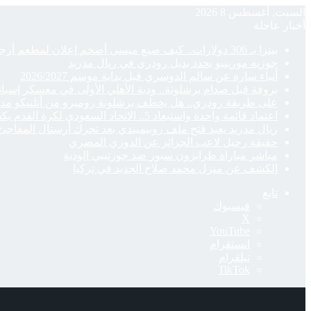
السبت, أغسطس 8 2026
أخبار عاجلة
بيتزا بـ 306 دولارات.. كيف صنع ميسي أضخم إعلان لمطعم أرجنتيني؟
جوزيه مورينيو يحدد بديل رودري في ريال مدريد
أنباء سارة عن سالم الدوسري قبل بداية موسم 2026/2027
بروفة قبل صدام برشلونة.. ودية الأهلي الأولى في معسكر إسباني
على طريقة رودري.. هل يخطف برشلونة روميرو من أتلتيكو مدر
اعتماد قائمة واحدة واستبعاد 5.. الاتحاد السعودي لكرة القدم يكشف القوائم الأولية
ريال مدريد يعيد فتح ملف زوبيميندي بعد تحرك أرسنال المفاجئ
حقيقة رحيل لاعب الجزائر عن الدوري المصري
مباشر مباراة طرابزون سبور ضد جوزتيبي الودية
الكشف عن منزل محمد صلاح الجديد في تركيا
تابع
فيسبوك
‫X
‫YouTube
انستقرام
تيلقرام
‫TikTok