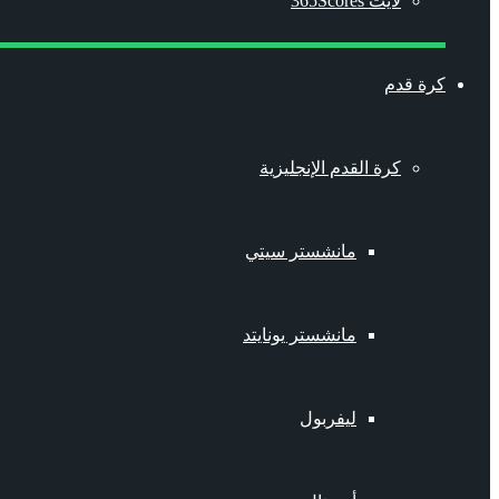
لايت 365Scores
كرة قدم
كرة القدم الإنجليزية
مانشستر سيتي
مانشستر يونايتد
ليفربول