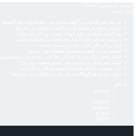
الجمعة, أغسطس 7 2026
أخبار عاجلة
بفرمان من اللاعبين.. الأهلي يبحث عن نجم لقيادة خط الوسط
عروض سعودية ضخمة تُقرب لاعب برشلونة من الرحيل
بعد التألق الملفت.. نجم الهلال يقترب من الرحيل نهائيًا
برشلونة يستقر على البديل بعد إلغاء مباراة طنجة الودية
لوكا زيدان على أبواب تجربة إسبانية جديدة
أتلتيكو مدريد يكثف مفاوضاته للتعاقد مع روميرو
خطة ذكية.. ريال مدريد يلجأ إلى حل غير متوقع مع ديوماندي وإ
لماذا يصر فليك وبرشلونة على حسم صفقة رودري؟
بيان رسمي.. الكاف يدعم إنفانتينو بعد الأزمة الأخيرة
جافي: هدفنا هو المنافسة على كل البطولات مع برشلونة
تابع
فيسبوك
‫X
‫YouTube
انستقرام
تيلقرام
‫TikTok