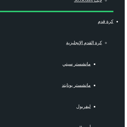
لايت 365Scores
كرة قدم
كرة القدم الإنجليزية
مانشستر سيتي
مانشستر يونايتد
ليفربول