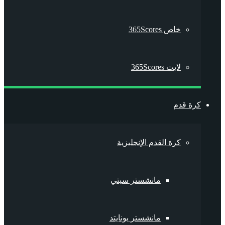
خاص 365Scores
لايت 365Scores
كرة قدم
كرة القدم الإنجليزية
مانشستر سيتي
مانشستر يونايتد