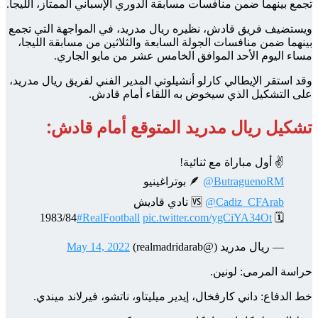
تجمع بينهما ضمن منافسات مسابقة الدوري الإسباني الممتاز، الليجا.
ويستضيف فريق قادش، نظيره ريال مدريد، في المواجهة التي تجمع
بينهما ضمن منافسات الجولة السابعة والثلاثين من مسابقة الليجا،
مساء اليوم الأحد الموافق الخامس عشر من مايو الجاري.
وقد استقر الإيطالي كارلو أنشيلوتي المدير الفني لفريق ريال مدريد،
على التشكيل الذي سيخوض به اللقاء أمام قادش.
تشكيل ريال مدريد المتوقع أمام قادش:
✌️ أول مباراة مع ثنائية!
@ButraguenoRM
🪶
بوتراغينيو
@Cadiz_CFArab
🆚
نادي قاديش
#RealFootball
pic.twitter.com/ygCiYA34Ot
🗓️ 1983/84
— ريال مدريد (@realmadridarab)
May 14, 2022
حراسة المرمى: لونين.
خط الدفاع: داني كارفخال، إيدير ميليتاو، ناتشو، فيرلاند ميندي.