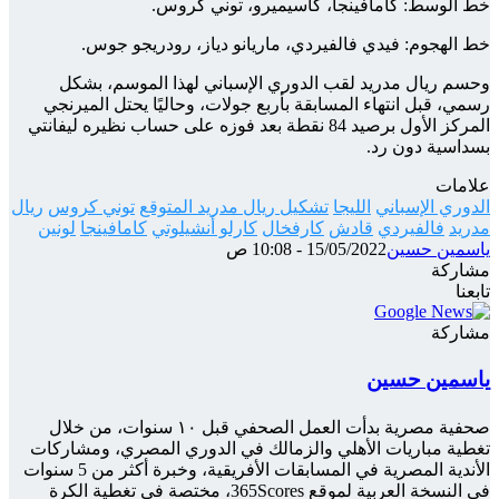
خط الوسط: كامافينجا، كاسيميرو، توني كروس.
خط الهجوم: فيدي فالفيردي، ماريانو دياز، رودريجو جوس.
وحسم ريال مدريد لقب الدوري الإسباني لهذا الموسم، بشكل
رسمي، قبل انتهاء المسابقة بأربع جولات، وحاليًا يحتل الميرنجي
المركز الأول برصيد 84 نقطة بعد فوزه على حساب نظيره ليفانتي
بسداسية دون رد.
علامات
الدوري الإسباني
الليجا
تشكيل ريال مدريد المتوقع
توني كروس
ريال
مدريد
فالفيردي
قادش
كارفخال
كارلو أنشيلوتي
كامافينجا
لونين
ياسمين حسين
15/05/2022 - 10:08 ص
مشاركة
‫X
شارك
تيلقرام
واتساب
ماسنجر
ماسنجر
فيسبوك
تابعنا
عبر
الإيميل
مشاركة
‫X
شارك
تيلقرام
واتساب
ماسنجر
ماسنجر
فيسبوك
عبر
ياسمين حسين
الإيميل
صحفية مصرية بدأت العمل الصحفي قبل ١٠ سنوات، من خلال
تغطية مباريات الأهلي والزمالك في الدوري المصري، ومشاركات
الأندية المصرية في المسابقات الأفريقية، وخبرة أكثر من 5 سنوات
في النسخة العربية لموقع 365Scores، مختصة في تغطية الكرة