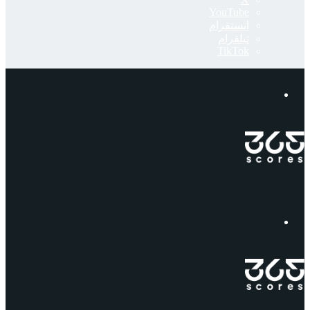
‫YouTube
انستقرام
تيلقرام
‫TikTok
إبحث
القائمة