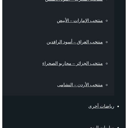
منتخب الإمارات – الأبيض
منتخب العراق – أسود الرافدين
منتخب الجزائر – محاربو الصحراء
منتخب الأردن – النشامى
رياضات أخرى
مباريات اليوم