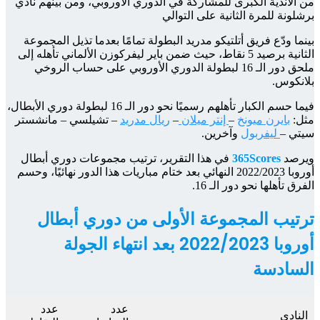
من الأندية الكبرى للمشاركة في الدوري الأوروبي، ومن بينهم نادي
برشلونة للمرة الثانية على التوالي
بينما ودّع فريق أتلتيكو مدريد البطولة تمامًا بعدما تذيل المجموعة
الثانية برصيد 5 نقاط، حيث ضمن باير ليفركوزن الألماني تأهله إلى
ملحق دور الـ 16 لبطولة الدوري الأوروبي على حساب الروخي
بلانكوس.
فيما حسم الكبار تأهلهم رسميًا نحو دور الـ 16 لبطولة دوري الأبطال،
مثل:
بايرن ميونخ
–
إنتر ميلان
–
ريال مدريد
– تشيلسي – مانشستر
سيتي –
ليفربول
وآخرين.
ويرصد
365Scores
في هذا التقرير، ترتيب مجموعات دوري أبطال
أوروبا 2022/2023 النهائي بعد ختام مباريات هذا الدور نهائيًا، وحسم
الفرق تأهلها نحو دور الـ 16.
ترتيب المجموعة الأولى من دوري أبطال
أوروبا 2022/2023 بعد انتهاء الجولة
السادسة
عدد
عدد
النادي