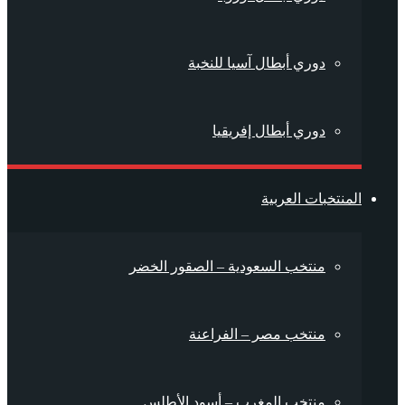
دوري أبطال آسيا للنخبة
دوري أبطال إفريقيا
المنتخبات العربية
منتخب السعودية – الصقور الخضر
منتخب مصر – الفراعنة
منتخب المغرب – أسود الأطلس