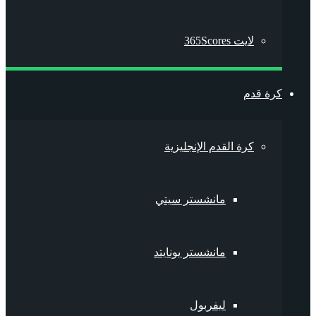
لايت 365Scores
كرة قدم
كرة القدم الإنجليزية
مانشستر سيتي
مانشستر يونايتد
ليفربول