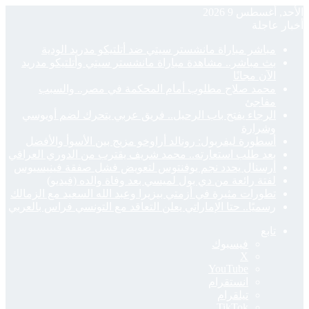
الأحد, أغسطس 9 2026
أخبار عاجلة
مباشر مباراة مانشستر سيتي ضد أتلتيكو مدريد الودية
بث مباشر.. مشاهدة مباراة مانشستر سيتي وأتلتيكو مدريد
الآن مجانًا
محمد صلاح مطلوب أمام المحكمة في مصر.. والسبب
مفاجئ
الرجاء يفتح باب الرحيل.. فريق عربي يتحرك لضم أويوسي
وشرارة
أسطورة ليفربول: رونالد أراوخو مزيج بين الأسوأ والأفضل
بعد طلب استعارته.. محمد شريف يقترب من الدوري العراقي
أرسنال يحدد نجم يوفنتوس لتعويض فشل صفقة فينيسيوس
لفتة رائعة من دي بول لميسي بعد وفاة والده (فيديو)
تطورات مثيرة في أزمتي بيزيرا وعبد الله السعيد مع الزمالك
رسميًا.. حتا الإماراتي يعلن التعاقد مع التونسي فراس بالعربي
تابع
فيسبوك
‫X
‫YouTube
انستقرام
تيلقرام
‫TikTok