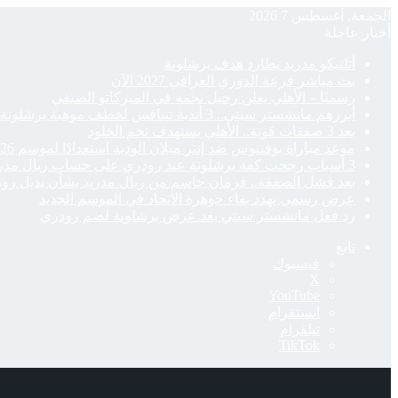
الجمعة, أغسطس 7 2026
أخبار عاجلة
أتلتيكو مدريد يطارد هدف برشلونة
بث مباشر قرعة الدوري العراقي 2027 الآن
رسميًا – الأهلي يعلن رحيل نجمه في الميركاتو الصيفي
أبرزهم مانشستر سيتي.. 3 أندية تتنافس لخطف موهبة برشلونة
بعد 3 صفقات قوية.. الأهلي يستهدف نجم الخلود
موعد مباراة يوفنتوس ضد إنتر ميلان الودية استعدادًا لموسم 2026-27
3 أسباب رجحت كفة برشلونة عند رودري على حساب ريال مدريد
بعد فشل الصفقة.. فرمان حاسم من ريال مدريد بشأن بديل رو
عرض رسمي يهدد بقاء جوهرة الاتحاد في الموسم الجديد
رد فعل مانشستر سيتي بعد عرض برشلونة لضم رودري
تابع
فيسبوك
‫X
‫YouTube
انستقرام
تيلقرام
‫TikTok