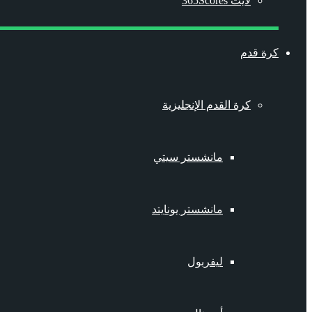
لايت 365Scores
كرة قدم
كرة القدم الإنجليزية
مانشستر سيتي
مانشستر يونايتد
ليفربول