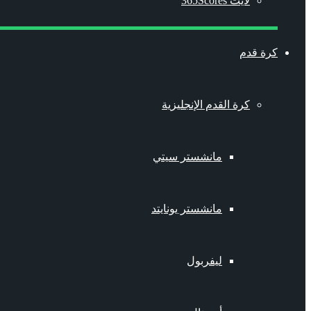
لايت 365Scores
كرة قدم
كرة القدم الإنجليزية
مانشستر سيتي
مانشستر يونايتد
ليفربول