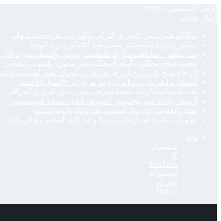
الأحد, أغسطس 9 2026
أخبار عاجلة
لوكاكو يقترب من الدوري التركي والهروب من جحيم نابولي
مباشر مباراة مانشستر سيتي ضد أتلتيكو مدريد الودية
بث مباشر.. مشاهدة مباراة مانشستر سيتي وأتلتيكو مدريد الآن م
محمد صلاح مطلوب أمام المحكمة في مصر.. والسبب مفاجئ
الرجاء يفتح باب الرحيل.. فريق عربي يتحرك لضم أويوسي وشر
أسطورة ليفربول: رونالد أراوخو مزيج بين الأسوأ والأفضل
بعد طلب استعارته.. محمد شريف يقترب من الدوري العراقي
أرسنال يحدد نجم يوفنتوس لتعويض فشل صفقة فينيسيوس
لفتة رائعة من دي بول لميسي بعد وفاة والده (فيديو)
تطورات مثيرة في أزمتي بيزيرا وعبد الله السعيد مع الزمالك
تابع
فيسبوك
‫X
‫YouTube
انستقرام
تيلقرام
‫TikTok