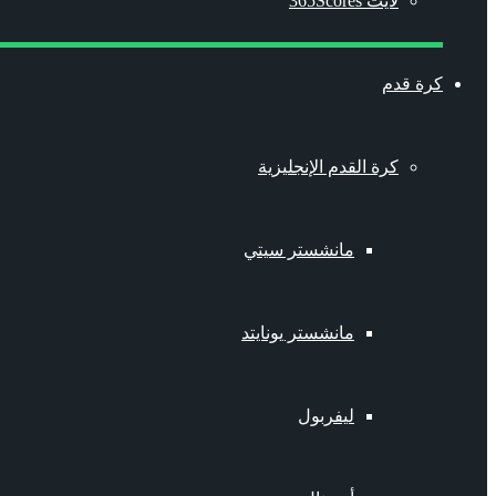
لايت 365Scores
كرة قدم
كرة القدم الإنجليزية
مانشستر سيتي
مانشستر يونايتد
ليفربول