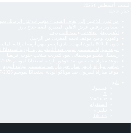
السبت, أغسطس 8 2026
أخبار عاجلة
من تمرد اللاعبين إلى إيقاف القيد.. 4 مؤشرات تنذر الزمالك بموسم صعب
صنداونز يرفض عرض الأهلي المصري لضم جناح بارز
الأهلي يعلن تعاقده مع عبد الله رديف
واتفورد يوضح موقف نجمه المغربي من الرحيل
ديون الـ 800 مليون انتهت.. نادي النصر ينهي أزمة الرقابة المالية ويجهز لصفقاته
موعد مباراة مانشستر سيتي ضد أتلتيكو مدريد الودية استعدادًا لموسم 
رسميًا.. بيتسو موسيماني يعود لتدريب منتخب جنوب إفريقيا
موعد مباراة تشيلسي ضد جوهور الودية استعدادًا لموسم 2026-27
مباشر مباراة باريس سان جيرمان ضد مانشستر يونايتد الودية
موعد مباراة ليفربول ضد موناكو الودية استعدادًا لموسم 2026-27
تابع
فيسبوك
‫X
‫YouTube
انستقرام
تيلقرام
‫TikTok