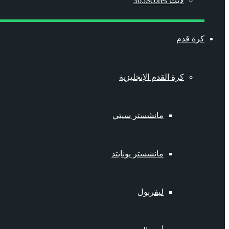
لايت 365Scores
كرة قدم
كرة القدم الإنجليزية
مانشستر سيتي
مانشستر يونايتد
ليفربول