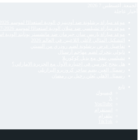
الجمعة, أغسطس 7 2026
أخبار عاجلة
موعد مباراة برشلونة ضد أودينيزي الودية استعدادًا لموسم 2026-27
موعد مباراة تشيلسي ضد ميلان الودية استعدادًا لموسم 2026-27
موعد مباراة باريس سان جيرمان ضد مانشستر يونايتد الودية استعدادًا
التشكيل المثالي لأغلى اللاعبين في العالم 2026
تفاصيل عرض برشلونة لضم رودري من السيتي
نابولي يتحرك لضم مهاجم أرسنال
تشيلسي يتفق مع بديل كوكوريلا
هل ينجح كوزمين في اختباره الأول مع الجزيرة الإماراتي؟
رسميًا.. العين يضم ساحر كروزيرو البرازيلي
رسميًا.. الأهلي يُعلن رحيل بن رمضان
تابع
فيسبوك
‫X
‫YouTube
انستقرام
تيلقرام
‫TikTok