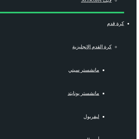
لايت 365Scores
كرة قدم
كرة القدم الإنجليزية
مانشستر سيتي
مانشستر يونايتد
ليفربول