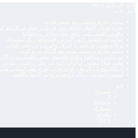
الأحد, أغسطس 9 2026
أخبار عاجلة
مباشر مباراة تشيلسي ضد جوهور الودية
ضربة قوية لـ الاتحاد.. إصابة روجر فيرنانديز بقطع في الرباط ال
مالديني يكشف سبب رفض جوارديولا تدريب إيطاليا
خطوة أخيرة تفصل نايف أكرد عن العودة إلى ريال سوسيداد
لوكاكو يقترب من الدوري التركي والهروب من جحيم نابولي
مباشر مباراة مانشستر سيتي ضد أتلتيكو مدريد الودية
بث مباشر.. مشاهدة مباراة مانشستر سيتي وأتلتيكو مدريد الآن م
محمد صلاح مطلوب أمام المحكمة في مصر.. والسبب مفاجئ
الرجاء يفتح باب الرحيل.. فريق عربي يتحرك لضم أويوسي وشر
أسطورة ليفربول: رونالد أراوخو مزيج بين الأسوأ والأفضل
تابع
فيسبوك
‫X
‫YouTube
انستقرام
تيلقرام
‫TikTok