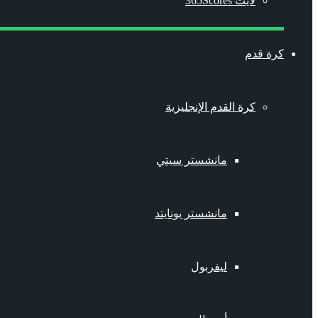
لايت 365Scores
كرة قدم
كرة القدم الإنجليزية
مانشستر سيتي
مانشستر يونايتد
ليفربول