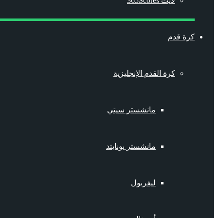
لايت 365Scores
كرة قدم
كرة القدم الإنجليزية
مانشستر سيتي
مانشستر يونايتد
ليفربول