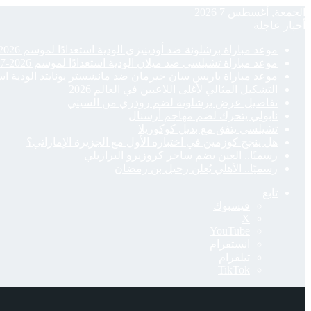
الجمعة, أغسطس 7 2026
أخبار عاجلة
موعد مباراة برشلونة ضد أودينيزي الودية استعدادًا لموسم 2026-27
موعد مباراة تشيلسي ضد ميلان الودية استعدادًا لموسم 2026-27
موعد مباراة باريس سان جيرمان ضد مانشستر يونايتد الودية استعدادًا
التشكيل المثالي لأغلى اللاعبين في العالم 2026
تفاصيل عرض برشلونة لضم رودري من السيتي
نابولي يتحرك لضم مهاجم أرسنال
تشيلسي يتفق مع بديل كوكوريلا
هل ينجح كوزمين في اختباره الأول مع الجزيرة الإماراتي؟
رسميًا.. العين يضم ساحر كروزيرو البرازيلي
رسميًا.. الأهلي يُعلن رحيل بن رمضان
تابع
فيسبوك
‫X
‫YouTube
انستقرام
تيلقرام
‫TikTok