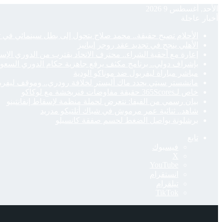
الأحد, أغسطس 9 2026
أخبار عاجلة
الأحلام تصبح حقيقة.. محمد صلاح يتحول إلى بطل سينمائي في تر
الأهلي ينجح في تجديد عقد روجر إيبانيز
إعارة مع أحقية الشراء.. محترف الاتحاد يقترب من الدوري الإسب
بإشراف دولي.. برنامج مكثف يرفع جاهزية حكام الدوري السعو
مباشر مباراة ليفربول ضد موناكو الودية
مانشستر سيتي يحدد ماك أليستر لخلافة رودري.. وموقف ليفرب
خاص لـ365Scores حقيقة مفاوضات فنربخشة مع لوكاكو
بيان رسمي من الفيفا: نتعرض لحملة منظمة لإسقاط إنفانتينو
شاهد.. ثنائية عمر مرموش في شباك أتلتيكو مدريد
برشلونة يواصل الضغط لحسم صفقة كانسيلو
تابع
فيسبوك
‫X
‫YouTube
انستقرام
تيلقرام
‫TikTok