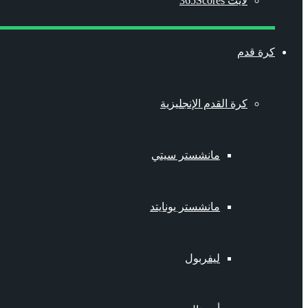
لايت 365Scores
كرة قدم
كرة القدم الإنجليزية
مانشستر سيتي
مانشستر يونايتد
ليفربول