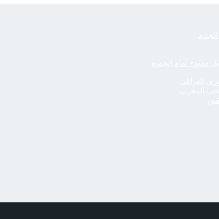
الجديد
يل مفتوح أمام الجميع
ري العراقي
قين