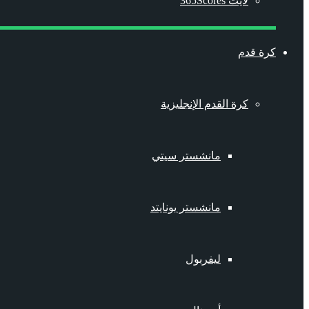
لايت 365Scores
كرة قدم
كرة القدم الإنجليزية
مانشستر سيتي
مانشستر يونايتد
ليفربول