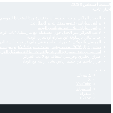
السبت, أغسطس 8 2026
أخبار عاجلة
الجيش الملكي يواجه الخميسات وخنيفرة وديًا استعدادًا للموسم 
مباشر مباراة يوفنتوس ضد إنتر ميلان الودية
مباشر مباراة ميلان ضد تشيلسي الودية
لاعب الجزائر يثير الجدل حول مستقبله مع مارسيليا: “باب الرح
غياب ثنائي برشلونة عن مباراة أودينيزي الودية
الموصل والجولان.. تطورات حاسمة في ملف تراخيص أندية الدو
بعد مونديال 2026.. محمد وهبي يستعد لاستبعاد 6 لاعبين من منتخب المغرب
إنتر ميامي ضد مونتيري: الموعد والقنوات الناقلة وتشكيل الفري
صراع إنجليزي وفرنسي للتعاقد مع لاعب الجزائر
قرار حاسم من حكيم زياش بشأن راتبه مع الوداد
تابع
فيسبوك
‫X
‫YouTube
انستقرام
تيلقرام
‫TikTok