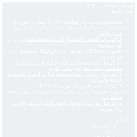
الجمعة, أغسطس 7 2026
أخبار عاجلة
ماستانتونو يكشف سر موافقته على الانضمام لـ فيورنتينا
تفاصيل جديدة في أزمة خوان بيزيرا مع الزمالك وعرض
شباب الأهلي
الراتب ومدة العقد.. التفاصيل الكاملة لصفقة انتقال رودري
إلى برشلونة
خاص لـ 365Scores.. كواليس ميركاتو الهلال ومستقبل إنزاجي
مع الزعيم
جدول مباريات الشرطة في الدوري العراقي 2026/2027
مانشستر سيتي يتفق مع بديل ترافورد
باريس سان جيرمان ضد مانشستر يونايتد: الموعد والقنوات
الناقلة والتشكيل
6 بطولات تنتظر العين في موسم 2026-2027
بينهم هدف برشلونة.. أرسنال يحدد 6 لاعبين لتعويض صفقة
فينيسيوس
قواعد صارمة.. مورينيو يظهر العين الحمراء مبكرًا للاعبي
ريال مدريد
تابع
فيسبوك
‫X
‫YouTube