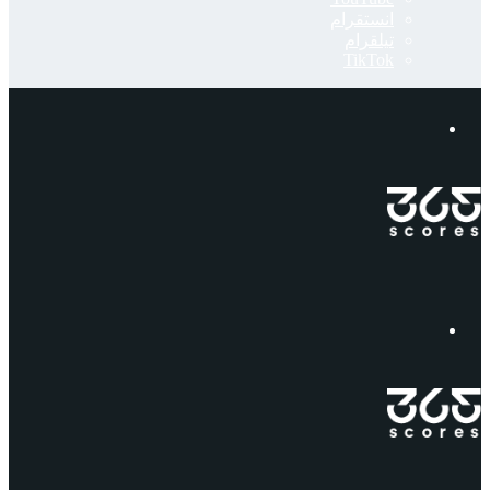
انستقرام
تيلقرام
‫TikTok
إبحث
القائمة