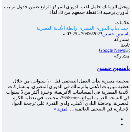
ويحتل الزمالك حامل لقب الدوري المركز الرابع ضمن جدول ترتيب
الدوري برصيد 53 نقطة جمعهم من 30 لقاء.
علامات
أحمد دياب
الدوري المصري
رابطة الأندية المصرية
ياسمين حسين
20/06/2023 - 03:25 م
مشاركة
‫X
شارك
تيلقرام
واتساب
ماسنجر
ماسنجر
فيسبوك
تابعنا
عبر
الإيميل
مشاركة
‫X
شارك
تيلقرام
واتساب
ماسنجر
ماسنجر
فيسبوك
عبر
ياسمين حسين
الإيميل
صحفية مصرية بدأت العمل الصحفي قبل ١٠ سنوات، من خلال
تغطية مباريات الأهلي والزمالك في الدوري المصري، ومشاركات
الأندية المصرية في المسابقات الأفريقية، وخبرة أكثر من 5 سنوات
في النسخة العربية لموقع 365Scores، مختصة في تغطية الكرة
المصرية، وخاصًة النادي الأهلي، ولدي القدرة على ترجمة المواد
الإخبارية في الصحف العالمية…
المزيد »
فيسبوك
‫X