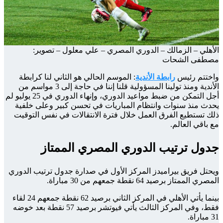
الأهلي – الزمالك – الدوري المصري – علي معلول – تصوير:
مصطفى الشحات
واختتم رئيس
رابطة الأندية
: الموسم الحالي هو الثاني لنا كرابطة
الأندية ومنذ تولينا المسؤولية قلنا إننا في حاجة إلى 3 مواسم من
أجل التمكن من ضبط مواعيد الدوري، وإنهاء الدوري في 25 يوليو لم
يحدث منذ سنوات وانتظام المباريات في تحسن كبير وعلى خلفية
ذلك تستطيع الفرق العمل خلال فترة الانتقالات في نفس التوقيت
مع باقي العالم.
جدول ترتيب الدوري المصري الممتاز
ويحتل فريق بيراميدز المركز الأول في صدارة جدول ترتيب الدوري
المصري الممتاز برصيد 64 نقطة جمعهم من 30 مباراة.
بينما يأتي الأهلي في المركز الثاني برصيد 62 نقطة جمعهم 24 لقاء
فقط، وفي المركز الثالث يأتي فيوتشر برصيد 57 نقطة بعد خوضه
31 مباراة.