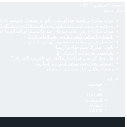
الجمعة, أغسطس 7 2026
أخبار عاجلة
موعد مباراة برشلونة ضد أودينيزي الودية استعدادًا لموسم 2026-27
موعد مباراة تشيلسي ضد ميلان الودية استعدادًا لموسم 2026-27
موعد مباراة باريس سان جيرمان ضد مانشستر يونايتد الودية استعدادًا
التشكيل المثالي لأغلى اللاعبين في العالم 2026
تفاصيل عرض برشلونة لضم رودري من السيتي
نابولي يتحرك لضم مهاجم أرسنال
تشيلسي يتفق مع بديل كوكوريلا
هل ينجح كوزمين في اختباره الأول مع الجزيرة الإماراتي؟
رسميًا.. العين يضم ساحر كروزيرو البرازيلي
رسميًا.. الأهلي يُعلن رحيل بن رمضان
تابع
فيسبوك
‫X
‫YouTube
انستقرام
تيلقرام
‫TikTok