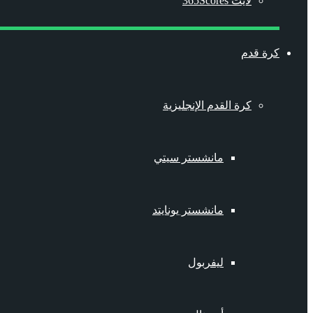
لايت 365Scores
كرة قدم
كرة القدم الإنجليزية
مانشستر سيتي
مانشستر يونايتد
ليفربول