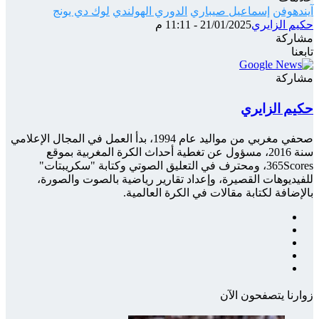
آيندهوفن
إسماعيل صيباري
الدوري الهولندي
لوك دي يونج
حكيم الزايري
21/01/2025 - 11:11 م
مشاركة
‫X
شارك
تيلقرام
واتساب
ماسنجر
ماسنجر
فيسبوك
تابعنا
عبر
الإيميل
مشاركة
‫X
شارك
تيلقرام
واتساب
ماسنجر
ماسنجر
فيسبوك
عبر
حكيم الزايري
الإيميل
صحفي مغربي من مواليد عام 1994، بدأ العمل في المجال الإعلامي
سنة 2016، مسؤول عن تغطية أحداث الكرة المغربية بموقع
365Scores، ومحترف في التعليق الصوتي وكتابة "سكريبتات"
للفيديوهات القصيرة، وإعداد تقارير رياضية بالصوت والصورة،
بالإضافة لكتابة مقالات في الكرة العالمية.
فيسبوك
‫X
‫YouTube
انستقرام
‫TikTok
زوارنا يتصفحون الآن