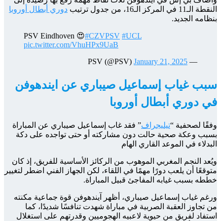
النقطة الـ11 في المركز الـ16، من جدول ترتيب
دوري أبطال أوروبا
بنظامه الجديد.
PSV Eindhoven 😍
#CZVPSV
#UCL
pic.twitter.com/VhuHPx9UaB
January 21, 2025
— PSV (@PSV)
سبب غياب إسماعيل صيباري عن ايندهوفن
في دوري أبطال أوروبا
وفقًا لصحفية “
تيليجراف
” فقد غاب إسماعيل صيباري عن المباراة
بسبب وعكة صحية حالت دون مشاركته أو حتى تواجده على دكة
البدلاء في الموعد القاري الهام
ويُعد النجم المغربي الموهوب من الركائز الأساسية للفريق، إذ كان
متوقعًا أن يلعب دورًا مهمًا في اللقاء، لكن الجهاز الفني اضطر لتغيير
خططه بسبب غيابه المفاجئ قبيل المباراة.
ورغم غياب إسماعيل صيباري، أظهر آيندهوفن قوة جماعية مكنته
من تجاوز العقبة الصربية في مباراة شهدت تنافسًا شديدًا، كما
استفاد لفريق من حيوية لاعبيه الهجوميين وقدرتهم على استغلال