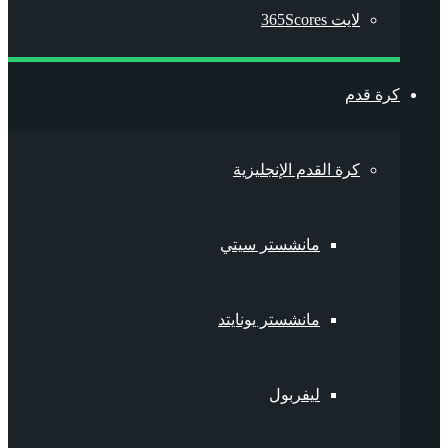
لايت 365Scores
كرة قدم
كرة القدم الإنجليزية
مانشستر سيتي
مانشستر يونايتد
ليفربول