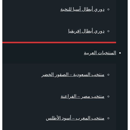
دوري أبطال آسيا للنخبة
دوري أبطال إفريقيا
المنتخبات العربية
منتخب السعودية – الصقور الخضر
منتخب مصر – الفراعنة
منتخب المغرب – أسود الأطلس