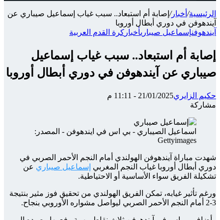
الرئيسية
/
أخبار
/
إصابة أم استبعاد.. سبب غياب إسماعيل صيباري عن
آيندهوفن في دوري أبطال أوروبا
آيندهوفن
إسماعيل صيباري
أخبار
كرة القدم العربية
إصابة أم استبعاد.. سبب غياب إسماعيل
صيباري عن آيندهوفن في دوري أبطال أوروبا
حكيم الزايري
21/01/2025 - 11:11 م
مشاركة
‫X
شارك
تيلقرام
واتساب
ماسنجر
ماسنجر
فيسبوك
عبر
اسماعيل الصيباري - بي اس في ايندهوفن - المصدر:
الإيميل
Gettyimages
شهدت مباراة آيندهوفن الهولندي أمام النجم الأحمر الصربي في
دوري أبطال أوروبا غياب النجم المغربي
إسماعيل صيباري
عن
تشكيلة الفريق سواء الأساسية أو الاحتياطية.
ورغم تأثير غيابه، تمكن الفريق الهولندي من تحقيق فوز مثير بنتيجة
3-2 أمام النجم الأحمر الصربي ليواصل مشواره الأوروبي بنجاح.
وأضاف بي إس في آيندهوفن ثلاث نقاط مهمة رفع بها رصيده إلى