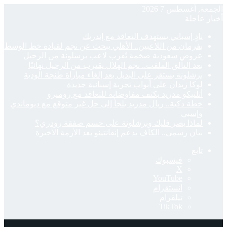
الجمعة, أغسطس 7 2026
أخبار عاجلة
نادٍ إسباني يستهدف التعاقد مع إندريك
بفرمان من اللاعبين.. الأهلي يبحث عن نجم لقيادة خط الوسط
عروض سعودية ضخمة تُقرب لاعب برشلونة من الرحيل
بعد التألق الملفت.. نجم الهلال يقترب من الرحيل نهائيًا
برشلونة يستقر على البديل بعد إلغاء مباراة طنجة الودية
لوكا زيدان على أبواب تجربة إسبانية جديدة
أتلتيكو مدريد يكثف مفاوضاته للتعاقد مع روميرو
خطة ذكية.. ريال مدريد يلجأ إلى حل غير متوقع مع ديوماندي
وإسبي
لماذا يصر فليك وبرشلونة على حسم صفقة رودري؟
بيان رسمي.. الكاف يدعم إنفانتينو بعد الأزمة الأخيرة
تابع
فيسبوك
‫X
‫YouTube
انستقرام
تيلقرام
‫TikTok