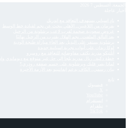
الجمعة, أغسطس 7 2026
أخبار عاجلة
نادٍ إسباني يستهدف التعاقد مع إندريك
بفرمان من اللاعبين.. الأهلي يبحث عن نجم لقيادة خط الوسط
عروض سعودية ضخمة تُقرب لاعب برشلونة من الرحيل
بعد التألق الملفت.. نجم الهلال يقترب من الرحيل نهائيًا
برشلونة يستقر على البديل بعد إلغاء مباراة طنجة الودية
لوكا زيدان على أبواب تجربة إسبانية جديدة
أتلتيكو مدريد يكثف مفاوضاته للتعاقد مع روميرو
خطة ذكية.. ريال مدريد يلجأ إلى حل غير متوقع مع ديوماندي وإ
لماذا يصر فليك وبرشلونة على حسم صفقة رودري؟
بيان رسمي.. الكاف يدعم إنفانتينو بعد الأزمة الأخيرة
تابع
فيسبوك
‫X
‫YouTube
انستقرام
تيلقرام
‫TikTok