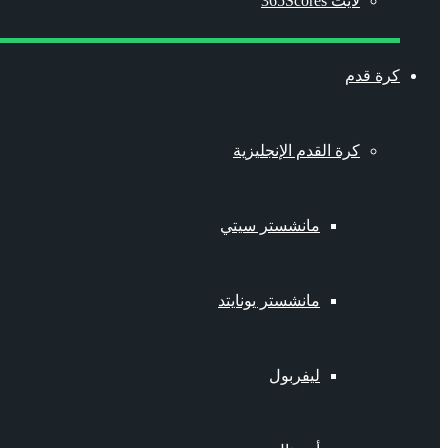
لايت 365Scores
كرة قدم
كرة القدم الإنجليزية
مانشستر سيتي
مانشستر يونايتد
ليفربول