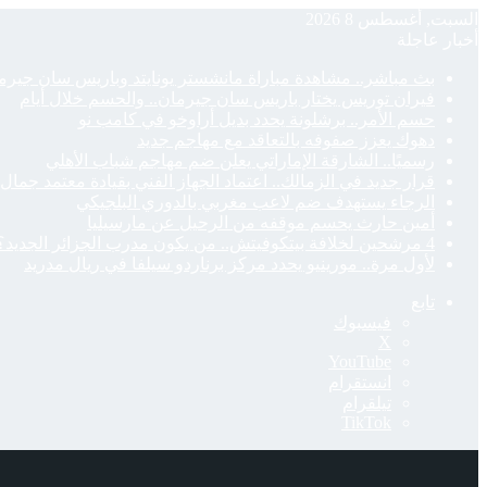
السبت, أغسطس 8 2026
أخبار عاجلة
بث مباشر.. مشاهدة مباراة مانشستر يونايتد وباريس سان جيرمان
فيران توريس يختار باريس سان جيرمان.. والحسم خلال أيام
حسم الأمر.. برشلونة يحدد بديل أراوخو في كامب نو
دهوك يعزز صفوفه بالتعاقد مع مهاجم جديد
رسميًا.. الشارقة الإماراتي يعلن ضم مهاجم شباب الأهلي
قرار جديد في الزمالك.. اعتماد الجهاز الفني بقيادة معتمد جمال
الرجاء يستهدف ضم لاعب مغربي بالدوري البلجيكي
أمين حارث يحسم موقفه من الرحيل عن مارسيليا
4 مرشحين لخلافة بيتكوفيتش.. من يكون مدرب الجزائر الجديد؟
لأول مرة.. مورينيو يحدد مركز برناردو سيلفا في ريال مدريد
تابع
فيسبوك
‫X
‫YouTube
انستقرام
تيلقرام
‫TikTok