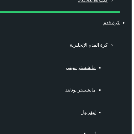
لايت 365Scores
كرة قدم
كرة القدم الإنجليزية
مانشستر سيتي
مانشستر يونايتد
ليفربول