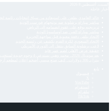
السبت, أغسطس 8 2026
أخبار عاجلة
خالد الغامدي يطعن على استبعاده من سباق انتخابات رئاسة اتحا
مباشر مباراة برشلونة ضد نوتنجهام فورست الودية
تريزيجيه يوقع على عقود انضمامه إلى الرياض
مباشر مباراة العين ضد أوساسونا الودية
الاتحاد يتلقى دفعة معنوية قبل مواجهة الجزيرة
الاتحاد السعودي لكرة القدم يكشف عن رئيسه الجديد
لاعب برشلونة السابق ينتقل إلى الدوري الأمريكي
حقيقة عرض الأهلي لضم عمر فايد
بعد مونديال 2026.. محمد وهبي يستدعي 4 وجوه جديدة لمنتخب المغرب
بيتزا بـ 306 دولارات.. كيف صنع ميسي أضخم إعلان لمطعم أرجنتيني؟
تابع
فيسبوك
‫X
‫YouTube
انستقرام
تيلقرام
‫TikTok