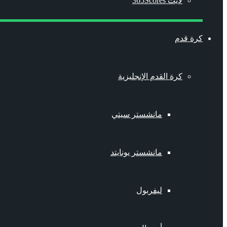
لايت 365Scores
كرة قدم
كرة القدم الإنجليزية
مانشستر سيتي
مانشستر يونايتد
ليفربول